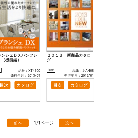
ランシェＤＸパンフレ
２０１３ 新商品カタロ
ト（機能編）
グ
版
旧版
品番：XT4600
品番：ｶ-AN08
発行年月：2013/09
発行年月：2013/01
目次
カタログ
目次
カタログ
前へ
1/1ページ
次へ