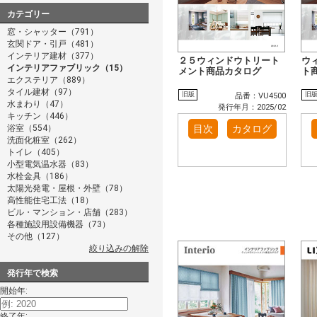
カテゴリー
窓・シャッター（791）
玄関ドア・引戸（481）
インテリア建材（377）
２５ウィンドウトリート
ウ
インテリアファブリック（15）
メント商品カタログ
ト
エクステリア（889）
タイル建材（97）
旧版
旧
品番：VU4500
水まわり（47）
発行年月：2025/02
キッチン（446）
浴室（554）
目次
カタログ
洗面化粧室（262）
トイレ（405）
小型電気温水器（83）
水栓金具（186）
太陽光発電・屋根・外壁（78）
高性能住宅工法（18）
ビル・マンション・店舗（283）
各種施設用設備機器（73）
その他（127）
絞り込みの解除
発行年で検索
開始年:
終了年: