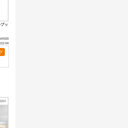
ルブッ
4500
2/04
グ