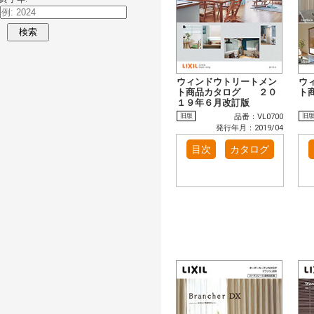
検索
ウィンドウトリートメン
ウ
ト商品カタログ ２０
ト
１９年６月改訂版
旧版
旧
品番：VL0700
発行年月：2019/04
目次
カタログ