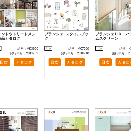
ィンドウトリートメン
ブランシェⅡスタイルブッ
ブランシェＤＸ ハ
商品カタログ
ク
ムスクリーン
版
旧版
旧版
品番：VK3900
品番：VK7000
品番：XT
発行年月：2019/01
発行年月：2018/10
発行年月：201
目次
カタログ
目次
カタログ
目次
カタロ