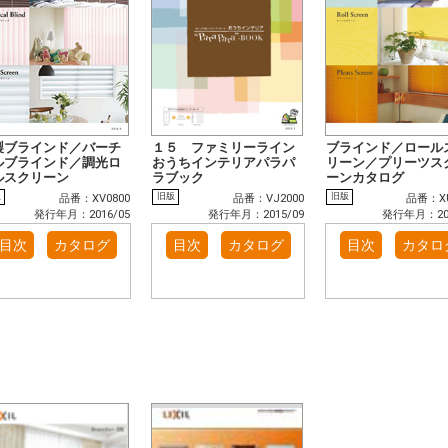
製ブラインド／バーチ
１５ ファミリーライン
ブラインド／ロール
ルブラインド／調光ロ
おうちインテリアパラパ
リーン／プリーツス
ルスクリーン
ラブック
ーンカタログ
版
旧版
旧版
品番：XV0800
品番：VJ2000
品番：XU
発行年月：2016/05
発行年月：2015/09
発行年月：201
目次
カタログ
目次
カタログ
目次
カタロ