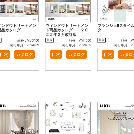
ィンドウトリートメン
ウィンドウトリートメン
ブランシェⅡスタイ
商品カタログ
ト商品カタログ ２０
ク
２２年２月改訂版
版
旧版
旧版
品番：VU3400
品番：VM4000
品番：VM
発行年月：2024/02
発行年月：2023/05
発行年月：202
目次
カタログ
目次
カタログ
目次
カタロ