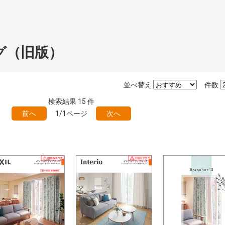
グ（旧版）
並べ替え
件数
検索結果
15
件
前へ
1/1ページ
次へ