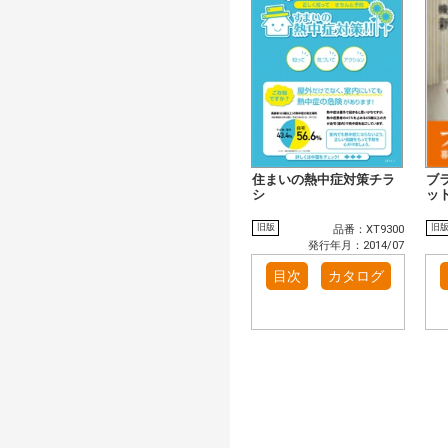
住まいの熱中症対策チラ
ブ
シ
ッ
旧版
旧
品番：XT9300
発行年月：2014/07
目次
カタログ