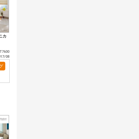
ニカ
7600
7/08
グ