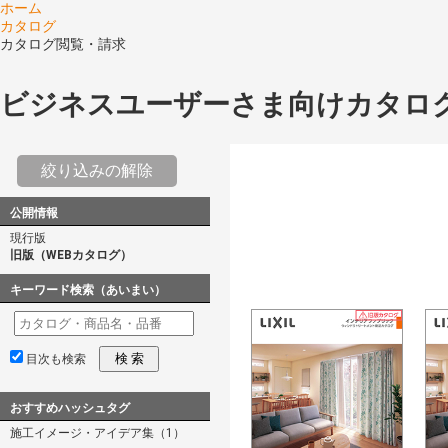
ホーム
カタログ
カタログ閲覧・請求
ビジネスユーザーさま向けカタロ
絞り込みの解除
公開情報
現行版
旧版（WEBカタログ）
キーワード検索（あいまい）
検 索
目次も検索
おすすめハッシュタグ
施工イメージ・アイデア集（1）