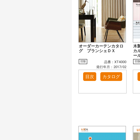
オーダーカーテンカタロ
木
グ ブランシェＤＸ
カ
ー
旧版
旧
品番：XT4000
発行年月：2017/02
目次
カタログ