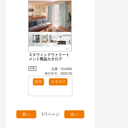
検 索
目次も検索
おすすめハッシュタグ
施工イメージ・アイデア集（1）
カテゴリー
玄関ドア・引戸（11）
インテリア建材（1）
インテリアファブリック（1）
エクステリア（5）
タイル建材（2）
キッチン（4）
２５ウィンドウトリート
浴室（7）
メント商品カタログ
洗面化粧室（1）
発行年で検索
旧版
品番：VU4500
発行年月：2025/02
開始年:
終了年:
目次
カタログ
検索
前へ
1/1ページ
次へ