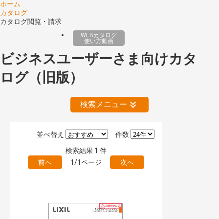
ホーム
カタログ
カタログ閲覧・請求
WEBカタログ
使い方動画
ビジネスユーザーさま向けカタ
ログ（旧版）
検索メニュー
並べ替え
件数
絞り込みの解除
検索結果
1
件
前へ
1/1ページ
次へ
公開情報
現行版
旧版（WEBカタログ）
キーワード検索（あいまい）