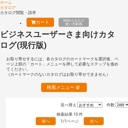
ホーム
カタログ
カタログ閲覧・請求
WEBカタログ
カート
使い方動画
ビジネスユーザーさま向けカタ
ログ(現行版)
お取り寄せするには、各カタログのカートマークを選択後、ペ
ージ上部の「カート」メニューを押して必要なステップを進め
てください。
（カートマークのないカタログはお取り寄せできません）
検索メニュー
並べ替え
件数
絞り込みの解除
検索結果
10
件
前へ
1/1ページ
次へ