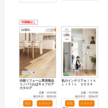
印刷物なし
内装リフォーム専用商品
私のインテリアｗｉｔｈ
リノバうわばＲｅフロア
ＬＩＸＩＬ ２０２４
カタログ
品番：VU4100
品番：VU3700
発行年月：2025/03
発行年月：2024/07
目次
カタログ
目次
カタログ