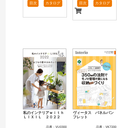
目次
カタログ
目次
カタログ
私のインテリアｗｉｔｈ
ヴィータス パネルパン
ＬＩＸＩＬ ２０２２
フレット
品番：VU0300
品番：VK7200