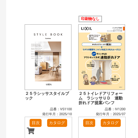
発行年で検索
開始年:
終了年:
印刷物なし
検索
２５ラシッサスタイルブ
２５トイレドアリフォー
ック
ム ラシッサＵＤ 連動
折れドア提案パンフ
品番：VS1100
品番：IV1200
発行年月：2025/10
発行年月：2025/07
目次
カタログ
目次
カタログ