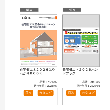
公開情報
現行版
旧版（WEBカタログ）
NEW
NEW
キーワード検索（あいまい）
検 索
目次も検索
おすすめハッシュタグ
まずはここから（7）
施工イメージ・アイデア集（6）
リフォームおすすめ（10）
省エネ住宅関連（1）
補助金・優遇制度を知る（2）
カタログ一覧＆使い方（1）
カテゴリー
窓・シャッター（14）
玄関ドア・引戸（6）
住宅省エネ２０２６はや
住宅省エネ２０２６ハン
インテリア建材（10）
わかりＢＯＯＫ
エクステリア（3）
ドブック
キッチン（5）
浴室（12）
品番：XG9900
品番：XH1200
洗面化粧室（6）
トイレ（3）
発行年月：2026/07
発行年月：2026/06
小型電気温水器（1）
水栓金具（3）
目次
カタログ
目次
カタログ
太陽光発電・屋根・外壁（5）
高性能住宅工法（4）
その他（2）