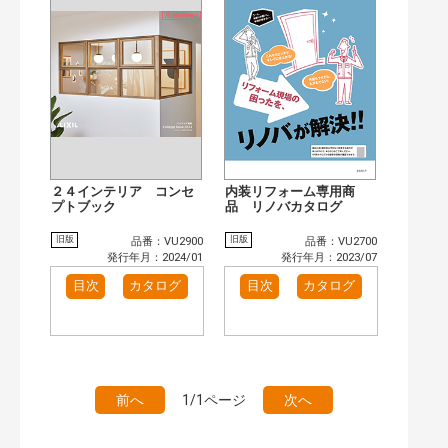
検 索
目次も検索
おすすめハッシュタグ
まずはここから（1）
施工イメージ・アイデア集（1）
リフォームおすすめ（2）
カテゴリー
窓・シャッター（9）
玄関ドア・引戸（5）
インテリア建材（2）
キッチン（4）
２４インテリア コンセ
内装リフォーム専用商
浴室（6）
プトブック
洗面化粧室（1）
品 リノバカタログ
発行年で検索
旧版
旧版
品番：VU2900
品番：VU2700
発行年月：2024/01
発行年月：2023/07
開始年:
終了年:
目次
カタログ
目次
カタログ
検索
前へ
1/1ページ
次へ