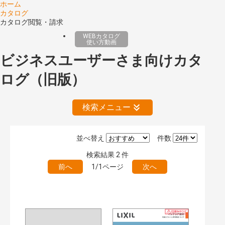
ホーム
カタログ
カタログ閲覧・請求
WEBカタログ
使い方動画
ビジネスユーザーさま向けカタ
ログ（旧版）
検索メニュー
並べ替え
件数
絞り込みの解除
検索結果
2
件
前へ
1/1ページ
次へ
公開情報
現行版
旧版（WEBカタログ）
キーワード検索（あいまい）