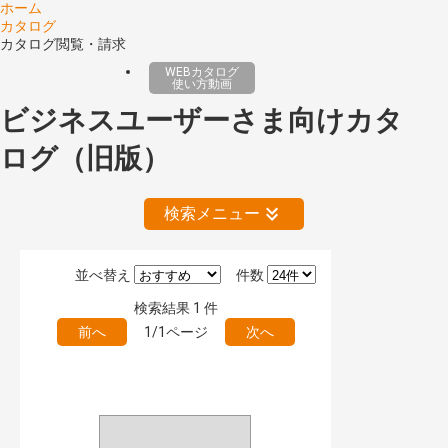
ホーム
カタログ
カタログ閲覧・請求
WEBカタログ
使い方動画
ビジネスユーザーさま向けカタ
ログ（旧版）
検索メニュー
並べ替え
件数
絞り込みの解除
検索結果
1
件
前へ
1/1ページ
次へ
公開情報
現行版
旧版（WEBカタログ）
キーワード検索（あいまい）