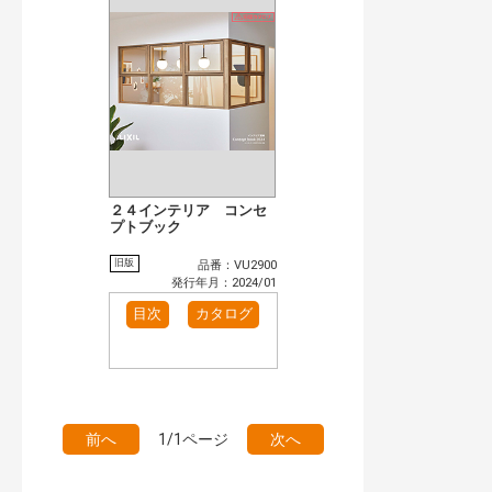
検 索
目次も検索
おすすめハッシュタグ
まずはここから（1）
施工イメージ・アイデア集（1）
リフォームおすすめ（2）
カテゴリー
玄関ドア・引戸（11）
インテリア建材（1）
インテリアファブリック（1）
エクステリア（5）
２４インテリア コンセ
タイル建材（2）
プトブック
キッチン（4）
浴室（7）
洗面化粧室（1）
旧版
品番：VU2900
発行年月：2024/01
発行年で検索
目次
カタログ
開始年:
終了年:
検索
前へ
1/1ページ
次へ