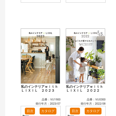
私のインテリアｗｉｔｈ
私のインテリアｗｉｔｈ
ＬＩＸＩＬ ２０２３
ＬＩＸＩＬ ２０２２
品番：VU1900
品番：VU0300
発行年月：2023/07
発行年月：2022/08
目次
カタログ
目次
カタログ