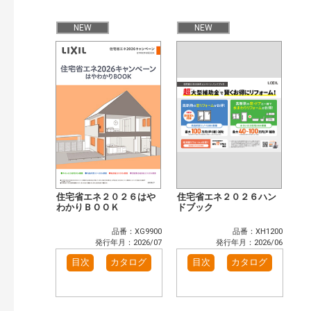
公開情報
現行版
旧版（WEBカタログ）
NEW
NEW
キーワード検索（あいまい）
検 索
目次も検索
おすすめハッシュタグ
まずはここから（7）
施工イメージ・アイデア集（6）
リフォームおすすめ（10）
省エネ住宅関連（1）
補助金・優遇制度を知る（2）
カタログ一覧＆使い方（1）
カテゴリー
窓・シャッター（4）
玄関ドア・引戸（7）
住宅省エネ２０２６はや
住宅省エネ２０２６ハン
インテリア建材（7）
わかりＢＯＯＫ
エクステリア（3）
ドブック
タイル建材（4）
キッチン（2）
品番：XG9900
品番：XH1200
浴室（5）
洗面化粧室（6）
発行年月：2026/07
発行年月：2026/06
トイレ（3）
小型電気温水器（1）
目次
カタログ
目次
カタログ
水栓金具（3）
太陽光発電・屋根・外壁（1）
高性能住宅工法（3）
その他（2）