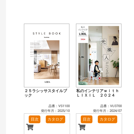
発行年で検索
開始年:
終了年:
検索
２５ラシッサスタイルブ
私のインテリアｗｉｔｈ
ック
ＬＩＸＩＬ ２０２４
品番：VS1100
品番：VU3700
発行年月：2025/10
発行年月：2024/07
目次
カタログ
目次
カタログ