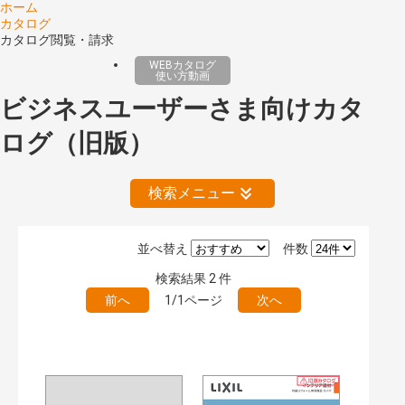
ホーム
カタログ
カタログ閲覧・請求
WEBカタログ
使い方動画
ビジネスユーザーさま向けカタ
ログ（旧版）
検索メニュー
並べ替え
件数
絞り込みの解除
検索結果
2
件
前へ
1/1ページ
次へ
公開情報
現行版
旧版（WEBカタログ）
キーワード検索（あいまい）