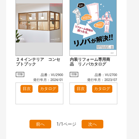
検 索
目次も検索
おすすめハッシュタグ
まずはここから（1）
施工イメージ・アイデア集（1）
リフォームおすすめ（2）
カテゴリー
窓・シャッター（9）
玄関ドア・引戸（5）
インテリア建材（2）
キッチン（4）
２４インテリア コンセ
内装リフォーム専用商
浴室（6）
プトブック
洗面化粧室（1）
品 リノバカタログ
発行年で検索
旧版
旧版
品番：VU2900
品番：VU2700
発行年月：2024/01
発行年月：2023/07
開始年:
終了年:
目次
カタログ
目次
カタログ
検索
前へ
1/1ページ
次へ