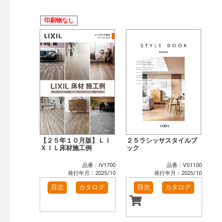
公開情報
現行版
旧版（WEBカタログ）
印刷物なし
キーワード検索（あいまい）
検 索
目次も検索
おすすめハッシュタグ
まずはここから（7）
施工イメージ・アイデア集（6）
リフォームおすすめ（10）
省エネ住宅関連（1）
補助金・優遇制度を知る（2）
カタログ一覧＆使い方（1）
カテゴリー
窓・シャッター（1）
玄関ドア・引戸（5）
【２５年１０月版】ＬＩ
２５ラシッサスタイルブ
インテリア建材（6）
ＸＩＬ床材施工例
浴室（10）
ック
洗面化粧室（4）
トイレ（2）
品番：IV1700
品番：VS1100
太陽光発電・屋根・外壁（1）
発行年月：2025/10
発行年月：2025/10
発行年で検索
目次
カタログ
目次
カタログ
開始年:
終了年: