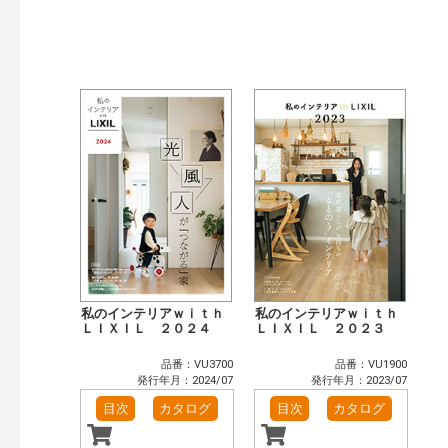
検索
私のインテリアｗｉｔｈ
私のインテリアｗｉｔｈ
ＬＩＸＩＬ ２０２４
ＬＩＸＩＬ ２０２３
品番：VU3700
品番：VU1900
発行年月：2024/07
発行年月：2023/07
目次
カタログ
目次
カタログ