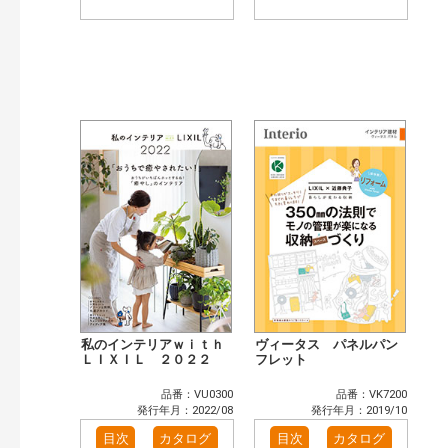
私のインテリアｗｉｔｈ
ヴィータス パネルパン
ＬＩＸＩＬ ２０２２
フレット
品番：VU0300
品番：VK7200
発行年月：2022/08
発行年月：2019/10
目次
カタログ
目次
カタログ