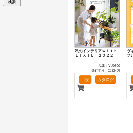
検索
私のインテリアｗｉｔｈ
ヴ
ＬＩＸＩＬ ２０２２
フ
品番：VU0300
発行年月：2022/08
目次
カタログ