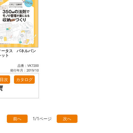
ィータス パネルパン
レット
品番：VK7200
発行年月：2019/10
目次
カタログ
前へ
1/1ページ
次へ