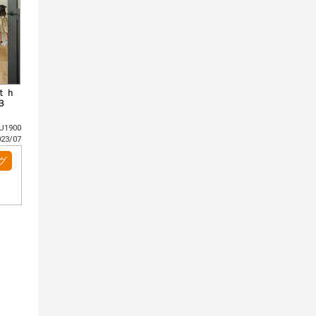
ｔｈ
３
1900
3/07
グ