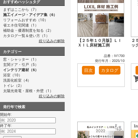
おすすめハッシュタグ
まずはここから（7）
施工イメージ・アイデア集（6）
リフォームおすすめ（10）
省エネ住宅関連（1）
補助金・優遇制度を知る（2）
カタログ一覧＆使い方（1）
【２５年１０月版】ＬＩ
２
絞り込みの解除
ＸＩＬ床材施工例
ッ
カテゴリー
品番：IV1700
窓・シャッター（1）
発行年月：2025/10
玄関ドア・引戸（5）
インテリア建材（6）
目次
カタログ
浴室（10）
洗面化粧室（4）
トイレ（2）
太陽光発電・屋根・外壁（1）
絞り込みの解除
発行年で検索
開始年:
終了年: