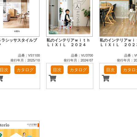
５ラシッサスタイルブ
私のインテリアｗｉｔｈ
私のインテリアｗｉ
ク
ＬＩＸＩＬ ２０２４
ＬＩＸＩＬ ２０２
品番：VS1100
品番：VU3700
品番：VU
発行年月：2025/10
発行年月：2024/07
発行年月：202
目次
カタログ
目次
カタログ
目次
カタロ