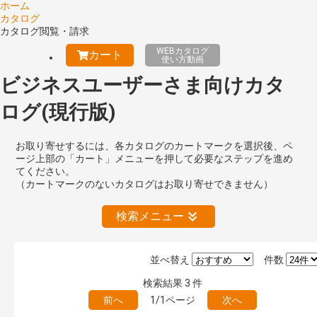
ホーム
カタログ
カタログ閲覧・請求
WEBカタログ
カート
使い方動画
ビジネスユーザーさま向けカタ
ログ(現行版)
お取り寄せするには、各カタログのカートマークを選択後、ペ
ージ上部の「カート」メニューを押して必要なステップを進め
てください。
（カートマークのないカタログはお取り寄せできません）
検索メニュー
並べ替え
件数
絞り込みの解除
検索結果
3
件
前へ
1/1ページ
次へ