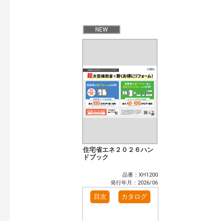
発行年で検索
開始年:
終了年:
NEW
検索
住宅省エネ２０２６ハン
ドブック
品番：XH1200
発行年月：2026/06
目次
カタログ