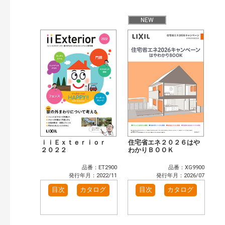
公開情報
現行版
旧版（WEBカタログ）
NEW
キーワード検索（あいまい）
検 索
目次も検索
おすすめハッシュタグ
まずはここから（3）
リフォームおすすめ（3）
省エネ住宅関連（1）
補助金・優遇制度を知る（2）
カタログ一覧＆使い方（1）
カテゴリー
窓・シャッター（14）
玄関ドア・引戸（6）
ｉｉＥｘｔｅｒｉｏｒ
住宅省エネ２０２６はや
インテリア建材（10）
２０２２
エクステリア（3）
わかりＢＯＯＫ
キッチン（5）
浴室（12）
品番：ET2900
品番：XG9900
洗面化粧室（6）
トイレ（3）
発行年月：2022/11
発行年月：2026/07
小型電気温水器（1）
水栓金具（3）
目次
カタログ
目次
カタログ
太陽光発電・屋根・外壁（5）
高性能住宅工法（4）
その他（2）