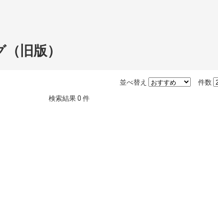
グ（旧版）
並べ替え
件数
検索結果
0
件