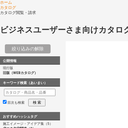
ホーム
カタログ
カタログ閲覧・請求
ビジネスユーザーさま向けカタロ
絞り込みの解除
公開情報
現行版
旧版（WEBカタログ）
キーワード検索（あいまい）
検 索
目次も検索
おすすめハッシュタグ
施工イメージ・アイデア集（5）