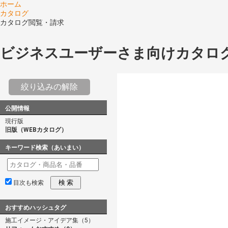
ホーム
カタログ
カタログ閲覧・請求
ビジネスユーザーさま向けカタロ
絞り込みの解除
公開情報
現行版
旧版（WEBカタログ）
キーワード検索（あいまい）
検 索
目次も検索
おすすめハッシュタグ
施工イメージ・アイデア集（5）