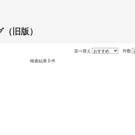
グ（旧版）
並べ替え
件数
検索結果
0
件