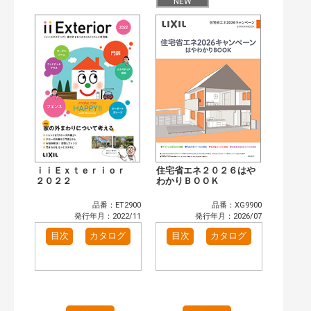
目次も検索
NEW
おすすめハッシュタグ
まずはここから（2）
リフォームおすすめ（2）
省エネ住宅関連（1）
補助金・優遇制度を知る（1）
カタログ一覧＆使い方（1）
カテゴリー
窓・シャッター（3）
玄関ドア・引戸（5）
インテリア建材（6）
エクステリア（2）
タイル建材（4）
キッチン（1）
ｉｉＥｘｔｅｒｉｏｒ
住宅省エネ２０２６はや
浴室（4）
洗面化粧室（6）
２０２２
わかりＢＯＯＫ
トイレ（2）
小型電気温水器（1）
品番：ET2900
品番：XG9900
水栓金具（2）
太陽光発電・屋根・外壁（1）
発行年月：2022/11
発行年月：2026/07
高性能住宅工法（3）
その他（2）
目次
カタログ
目次
カタログ
発行年で検索
開始年:
終了年:
検索