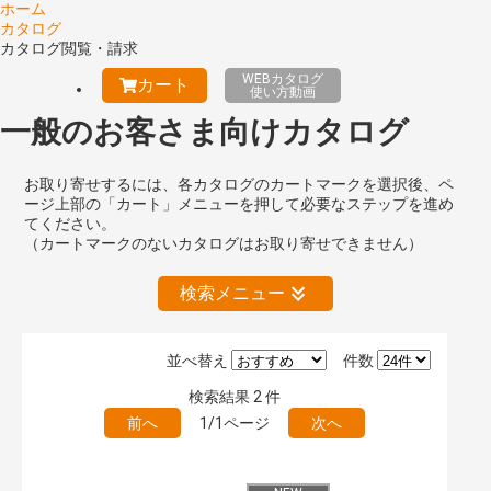
ホーム
カタログ
カタログ閲覧・請求
WEBカタログ
カート
使い方動画
一般のお客さま向けカタログ
お取り寄せするには、各カタログのカートマークを選択後、ペ
ージ上部の「カート」メニューを押して必要なステップを進め
てください。
（カートマークのないカタログはお取り寄せできません）
検索メニュー
並べ替え
件数
絞り込みの解除
検索結果
2
件
前へ
1/1ページ
次へ
キーワード検索（あいまい）
検 索