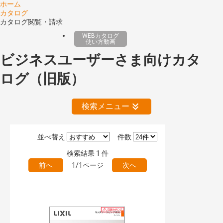
ホーム
カタログ
カタログ閲覧・請求
WEBカタログ
使い方動画
ビジネスユーザーさま向けカタ
ログ（旧版）
検索メニュー
並べ替え
件数
絞り込みの解除
検索結果
1
件
前へ
1/1ページ
次へ
公開情報
現行版
旧版（WEBカタログ）
キーワード検索（あいまい）