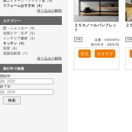
施工イメージ・アイデア集（4）
リフォームおすすめ（4）
絞り込みの解除
カテゴリー
２５カノールパンフレッ
２
窓・シャッター（9）
ト
玄関ドア・引戸（5）
インテリア建材（2）
旧版
旧
品番：ﾖ-KS109-3
キッチン（4）
発行年月：2025/02
浴室（6）
洗面化粧室（1）
目次
カタログ
絞り込みの解除
発行年で検索
開始年:
終了年:
検索