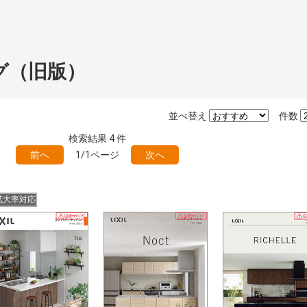
グ（旧版）
並べ替え
件数
検索結果
4
件
前へ
1/1ページ
次へ
拡大率対応