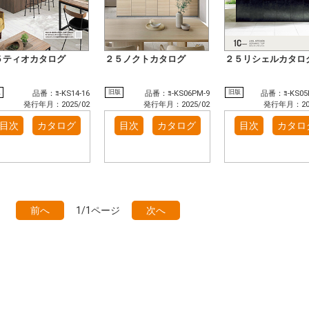
５ティオカタログ
２５ノクトカタログ
２５リシェルカタロ
版
旧版
旧版
品番：ﾖ-KS14-16
品番：ﾖ-KS06PM-9
品番：ﾖ-KS05
発行年月：2025/02
発行年月：2025/02
発行年月：202
目次
カタログ
目次
カタログ
目次
カタロ
前へ
1/1ページ
次へ