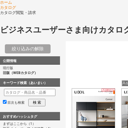
ホーム
カタログ
カタログ閲覧・請求
ビジネスユーザーさま向けカタロ
絞り込みの解除
公開情報
現行版
旧版（WEBカタログ）
キーワード検索（あいまい）
高
検 索
目次も検索
おすすめハッシュタグ
まずはここから（1）