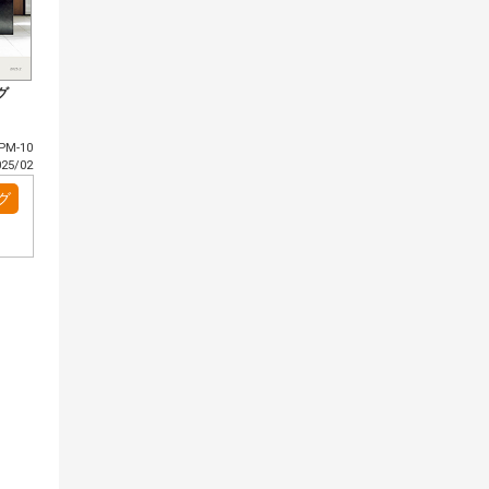
グ
PM-10
5/02
グ