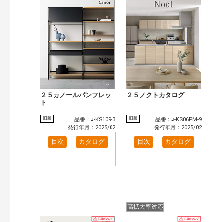
検 索
目次も検索
おすすめハッシュタグ
まずはここから（1）
施工イメージ・アイデア集（4）
リフォームおすすめ（4）
カテゴリー
玄関ドア・引戸（11）
インテリア建材（1）
インテリアファブリック（1）
エクステリア（5）
２５カノールパンフレッ
２５ノクトカタログ
タイル建材（2）
ト
キッチン（4）
浴室（7）
洗面化粧室（1）
旧版
旧版
品番：ﾖ-KS109-3
品番：ﾖ-KS06PM-9
発行年月：2025/02
発行年月：2025/02
発行年で検索
目次
カタログ
目次
カタログ
開始年:
終了年:
検索
高拡大率対応