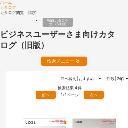
ホーム
カタログ
カタログ閲覧・請求
WEBカタログ
使い方動画
ビジネスユーザーさま向けカタ
ログ（旧版）
検索メニュー
並べ替え
件数
絞り込みの解除
検索結果
4
件
前へ
1/1ページ
次へ
公開情報
現行版
旧版（WEBカタログ）
キーワード検索（あいまい）