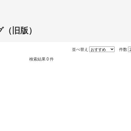
グ（旧版）
並べ替え
件数
検索結果
0
件