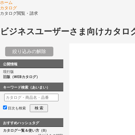
ホーム
カタログ
カタログ閲覧・請求
ビジネスユーザーさま向けカタロ
絞り込みの解除
公開情報
現行版
旧版（WEBカタログ）
キーワード検索（あいまい）
検 索
目次も検索
おすすめハッシュタグ
カタログ一覧＆使い方（0）