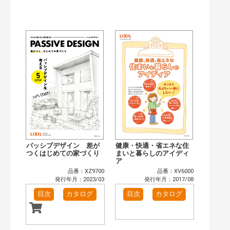
公開情報
現行版
旧版（WEBカタログ）
キーワード検索（あいまい）
検 索
目次も検索
おすすめハッシュタグ
まずはここから（2）
リフォームおすすめ（2）
省エネ住宅関連（5）
補助金・優遇制度を知る（1）
カテゴリー
窓・シャッター（4）
玄関ドア・引戸（7）
インテリア建材（7）
エクステリア（3）
パッシブデザイン 差が
健康・快適・省エネな住
タイル建材（4）
つくはじめての家づくり
キッチン（2）
まいと暮らしのアイディ
ア
浴室（5）
洗面化粧室（6）
品番：XZ9700
品番：XV6000
トイレ（3）
小型電気温水器（1）
発行年月：2023/03
発行年月：2017/08
水栓金具（3）
太陽光発電・屋根・外壁（1）
目次
カタログ
目次
カタログ
高性能住宅工法（3）
その他（2）
発行年で検索