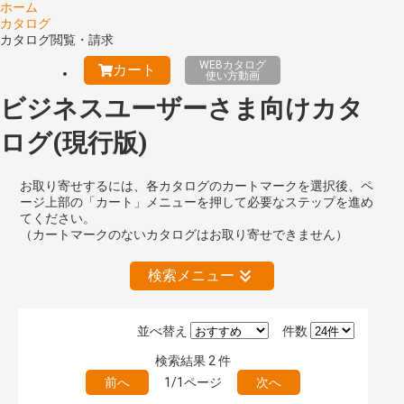
ホーム
カタログ
カタログ閲覧・請求
WEBカタログ
カート
使い方動画
ビジネスユーザーさま向けカタ
ログ(現行版)
お取り寄せするには、各カタログのカートマークを選択後、ペ
ージ上部の「カート」メニューを押して必要なステップを進め
てください。
（カートマークのないカタログはお取り寄せできません）
検索メニュー
並べ替え
件数
絞り込みの解除
検索結果
2
件
前へ
1/1ページ
次へ