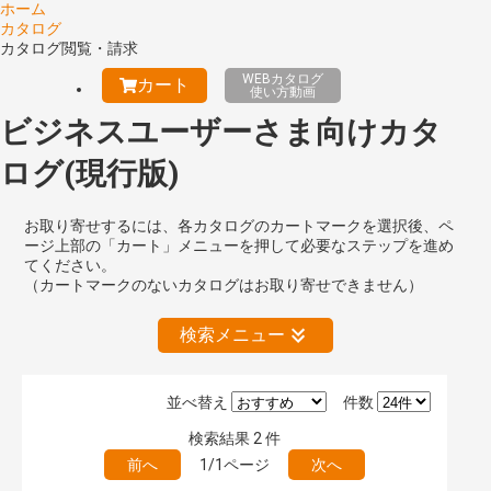
ホーム
カタログ
カタログ閲覧・請求
WEBカタログ
カート
使い方動画
ビジネスユーザーさま向けカタ
ログ(現行版)
お取り寄せするには、各カタログのカートマークを選択後、ペ
ージ上部の「カート」メニューを押して必要なステップを進め
てください。
（カートマークのないカタログはお取り寄せできません）
検索メニュー
並べ替え
件数
絞り込みの解除
検索結果
2
件
前へ
1/1ページ
次へ