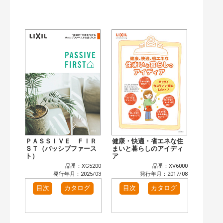
公開情報
現行版
旧版（WEBカタログ）
キーワード検索（あいまい）
検 索
目次も検索
おすすめハッシュタグ
まずはここから（2）
リフォームおすすめ（2）
省エネ住宅関連（5）
補助金・優遇制度を知る（1）
カテゴリー
窓・シャッター（14）
玄関ドア・引戸（6）
インテリア建材（10）
エクステリア（3）
ＰＡＳＳＩＶＥ ＦＩＲ
健康・快適・省エネな住
キッチン（5）
ＳＴ（パッシブファース
浴室（12）
まいと暮らしのアイディ
ト）
ア
洗面化粧室（6）
トイレ（3）
品番：XG5200
品番：XV6000
小型電気温水器（1）
水栓金具（3）
発行年月：2025/03
発行年月：2017/08
太陽光発電・屋根・外壁（5）
高性能住宅工法（4）
目次
カタログ
目次
カタログ
その他（2）
発行年で検索