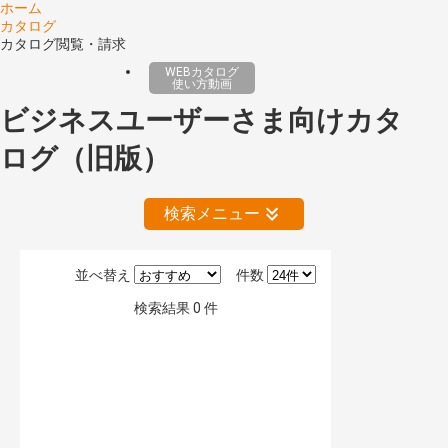
ホーム
カタログ
カタログ閲覧・請求
WEBカタログ
使い方動画
ビジネスユーザーさま向けカタ
ログ（旧版）
検索メニュー
並べ替え
件数
絞り込みの解除
検索結果
0
件
公開情報
現行版
旧版（WEBカタログ）
キーワード検索（あいまい）