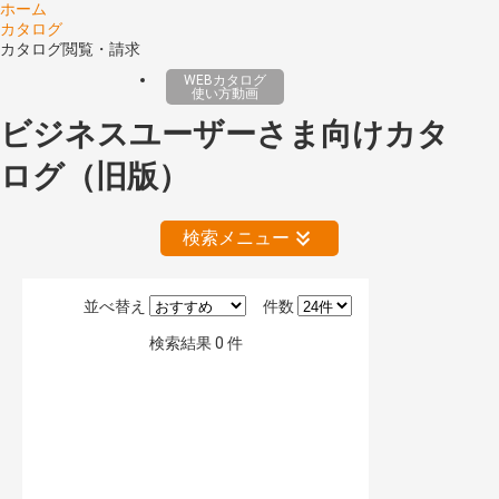
ホーム
カタログ
カタログ閲覧・請求
WEBカタログ
使い方動画
ビジネスユーザーさま向けカタ
ログ（旧版）
検索メニュー
並べ替え
件数
絞り込みの解除
検索結果
0
件
公開情報
現行版
旧版（WEBカタログ）
キーワード検索（あいまい）