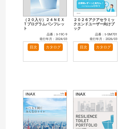
（２０入り）２４ＮＥＸ
２０２６アクアセラミッ
Ｔプログラムパンフレッ
クエンドユーザー向けブ
ト
ック
品番：ｶ-19C-9
品番：ｾ-SM701
発行年月：2024/03
発行年月：2026/03
目次
カタログ
目次
カタログ