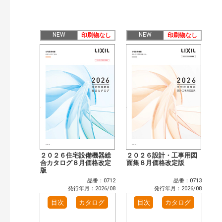
その他（41）
発行年で検索
NEW
NEW
印刷物なし
印刷物なし
開始年:
終了年:
検索
２０２６住宅設備機器総
２０２６設計・工事用図
合カタログ８月価格改定
面集８月価格改定版
版
品番：0712
品番：0713
発行年月：2026/08
発行年月：2026/08
目次
カタログ
目次
カタログ