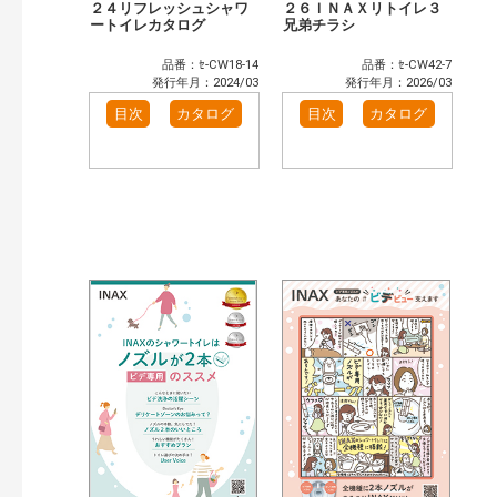
２４リフレッシュシャワ
２６ＩＮＡＸリトイレ３
ートイレカタログ
兄弟チラシ
品番：ｾ-CW18-14
品番：ｾ-CW42-7
発行年月：2024/03
発行年月：2026/03
目次
カタログ
目次
カタログ