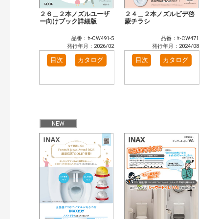
２６＿２本ノズルユーザ
２４＿２本ノズルビデ啓
ー向けブック詳細版
蒙チラシ
品番：ｾ-CW491-5
品番：ｾ-CW471
発行年月：2026/02
発行年月：2024/08
目次
カタログ
目次
カタログ
NEW