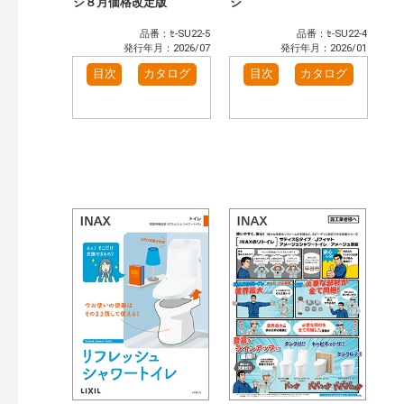
シ８月価格改定版
シ
品番：ｾ-SU22-5
品番：ｾ-SU22-4
発行年月：2026/07
発行年月：2026/01
目次
カタログ
目次
カタログ