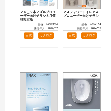
２６＿２本ノズルプロユ
２４シャワートイレＶＡ
ーザー向けチラシ８月価
プロユーザー向けチラシ
格改定版
品番：ｾ-CW47-4
品番：ｾ-CW154
発行年月：2026/07
発行年月：2024/03
目次
カタログ
目次
カタログ