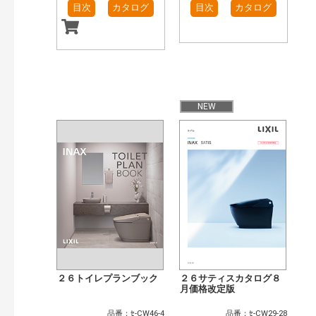
目次
カタログ
目次
カタログ
NEW
２６トイレプランブック
２６サティスカタログ８
月価格改定版
品番：ｾ-CW46-4
品番：ｾ-CW29-28