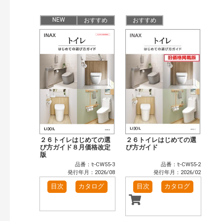
公開情報
現行版
旧版（WEBカタログ）
NEW
おすすめ
おすすめ
キーワード検索（あいまい）
検 索
目次も検索
おすすめハッシュタグ
まずはここから（3）
施工イメージ・アイデア集（2）
リフォームおすすめ（3）
省エネ住宅関連（1）
補助金・優遇制度を知る（2）
カタログ一覧＆使い方（2）
カテゴリー
窓・シャッター（102）
玄関ドア・引戸（39）
２６トイレはじめての選
２６トイレはじめての選
インテリア建材（48）
び方ガイド８月価格改定
エクステリア（105）
び方ガイド
版
タイル建材（37）
水まわり（6）
品番：ｾ-CW55-3
品番：ｾ-CW55-2
キッチン（37）
浴室（49）
発行年月：2026/08
発行年月：2026/02
洗面化粧室（31）
トイレ（61）
目次
カタログ
目次
カタログ
小型電気温水器（11）
水栓金具（46）
太陽光発電・屋根・外壁（89）
高性能住宅工法（55）
ビル・マンション・店舗（74）
各種施設用設備機器（8）