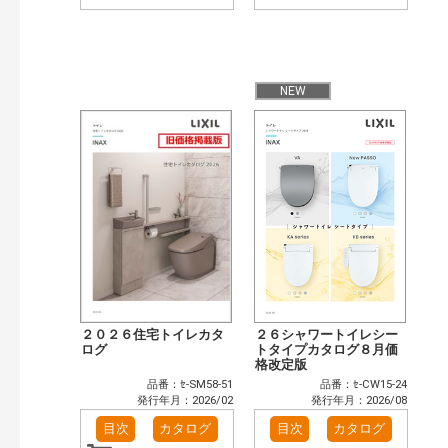
NEW
２０２６住宅トイレカタ
２６シャワートイレシー
ログ
トタイプカタログ８月価
格改定版
品番：ｾ-SM58-51
品番：ｾ-CW15-24
発行年月：2026/02
発行年月：2026/08
目次
カタログ
目次
カタログ