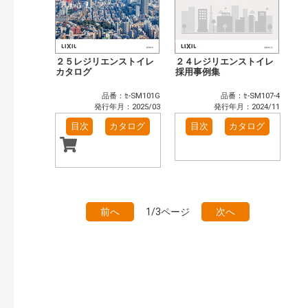
２５レジリエンストイレ
２４レジリエンストイレ
カタログ
採用事例集
品番：ｾ-SM101G
品番：ｾ-SM107-4
発行年月：2025/03
発行年月：2024/11
目次
カタログ
目次
カタログ
前へ
1/3ページ
次へ