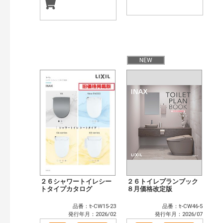
NEW
２６シャワートイレシー
２６トイレプランブック
トタイプカタログ
８月価格改定版
品番：ｾ-CW15-23
品番：ｾ-CW46-5
発行年月：2026/02
発行年月：2026/07