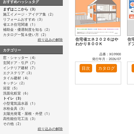
おすすめハッシュタグ
まずはここから（3）
施工イメージ・アイデア集（2）
リフォームおすすめ（3）
省エネ住宅関連（1）
補助金・優遇制度を知る（2）
カタログ一覧＆使い方（2）
住宅省エネ２０２６はや
住
絞り込みの解除
わかりＢＯＯＫ
ド
カテゴリー
品番：XG9900
窓・シャッター（4）
発行年月：2026/07
玄関ドア・引戸（7）
インテリア建材（7）
目次
カタログ
エクステリア（3）
タイル建材（4）
キッチン（2）
浴室（5）
洗面化粧室（6）
トイレ（3）
小型電気温水器（1）
水栓金具（3）
太陽光発電・屋根・外壁（1）
高性能住宅工法（3）
その他（2）
絞り込みの解除