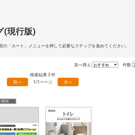
(現行版)
部の「カート」メニューを押して必要なステップを進めてください。
並べ替え
件数
検索結果
3
件
前へ
1/1ページ
次へ
NEW