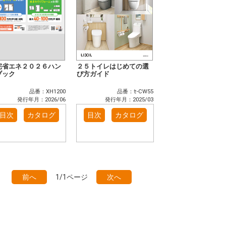
宅省エネ２０２６ハン
２５トイレはじめての選
ブック
び方ガイド
品番：XH1200
品番：ｾ-CW55
発行年月：2026/06
発行年月：2025/03
目次
カタログ
目次
カタログ
前へ
1/1ページ
次へ