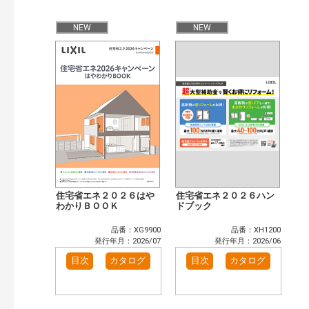
公開情報
現行版
旧版（WEBカタログ）
NEW
NEW
キーワード検索（あいまい）
検 索
目次も検索
おすすめハッシュタグ
まずはここから（3）
施工イメージ・アイデア集（2）
リフォームおすすめ（3）
省エネ住宅関連（1）
補助金・優遇制度を知る（2）
カタログ一覧＆使い方（2）
カテゴリー
窓・シャッター（14）
玄関ドア・引戸（6）
住宅省エネ２０２６はや
住宅省エネ２０２６ハン
インテリア建材（10）
わかりＢＯＯＫ
エクステリア（3）
ドブック
キッチン（5）
浴室（12）
品番：XG9900
品番：XH1200
洗面化粧室（6）
トイレ（3）
発行年月：2026/07
発行年月：2026/06
小型電気温水器（1）
水栓金具（3）
目次
カタログ
目次
カタログ
太陽光発電・屋根・外壁（5）
高性能住宅工法（4）
その他（2）