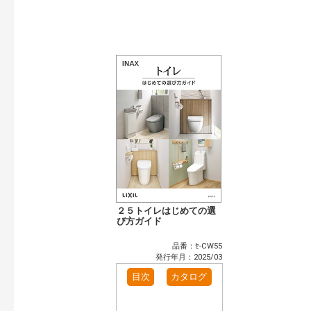
発行年で検索
開始年:
終了年:
検索
２５トイレはじめての選
び方ガイド
品番：ｾ-CW55
発行年月：2025/03
目次
カタログ