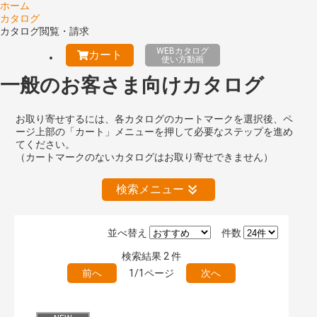
ホーム
カタログ
カタログ閲覧・請求
WEBカタログ
カート
使い方動画
一般のお客さま向けカタログ
お取り寄せするには、各カタログのカートマークを選択後、ペ
ージ上部の「カート」メニューを押して必要なステップを進め
てください。
（カートマークのないカタログはお取り寄せできません）
検索メニュー
並べ替え
件数
絞り込みの解除
検索結果
2
件
前へ
1/1ページ
次へ
キーワード検索（あいまい）
検 索