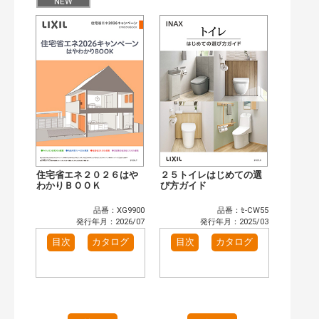
目次も検索
NEW
おすすめハッシュタグ
まずはここから（2）
施工イメージ・アイデア集（2）
リフォームおすすめ（2）
省エネ住宅関連（1）
補助金・優遇制度を知る（1）
カテゴリー
窓・シャッター（3）
玄関ドア・引戸（5）
インテリア建材（6）
エクステリア（2）
タイル建材（4）
キッチン（1）
住宅省エネ２０２６はや
２５トイレはじめての選
浴室（4）
洗面化粧室（6）
わかりＢＯＯＫ
び方ガイド
トイレ（2）
小型電気温水器（1）
品番：XG9900
品番：ｾ-CW55
水栓金具（2）
太陽光発電・屋根・外壁（1）
発行年月：2026/07
発行年月：2025/03
高性能住宅工法（3）
その他（2）
目次
カタログ
目次
カタログ
発行年で検索
開始年:
終了年:
検索