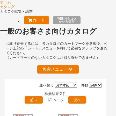
ホーム
カタログ
カタログ閲覧・請求
WEBカタログ
カート
使い方動画
一般のお客さま向けカタログ
お取り寄せするには、各カタログのカートマークを選択後、ペ
ージ上部の「カート」メニューを押して必要なステップを進め
てください。
（カートマークのないカタログはお取り寄せできません）
検索メニュー
並べ替え
件数
絞り込みの解除
検索結果
2
件
前へ
1/1ページ
次へ
キーワード検索（あいまい）
検 索