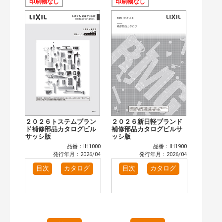
目次も検索
印刷物なし
印刷物なし
おすすめハッシュタグ
カテゴリー
窓・シャッター（67）
玄関ドア・引戸（26）
インテリア建材（29）
エクステリア（66）
タイル建材（16）
キッチン（17）
浴室（22）
洗面化粧室（15）
トイレ（22）
小型電気温水器（2）
水栓金具（23）
太陽光発電・屋根・外壁（64）
２０２６トステムブラン
２０２６新日軽ブランド
高性能住宅工法（33）
ビル・マンション・店舗（2）
ド補修部品カタログビル
補修部品カタログビルサ
サッシ版
ッシ版
その他（30）
品番：IH1000
品番：IH1900
発行年で検索
発行年月：2026/04
発行年月：2026/04
開始年:
目次
カタログ
目次
カタログ
終了年:
検索