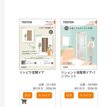
発行年で検索
開始年:
終了年:
検索
リトビラ玄関ドア
リシェント浴室用ドアパ
ンフレット
品番：DL1000
品番：DK5900
発行年月：2026/04
発行年月：2024/05
目次
カタログ
目次
カタログ