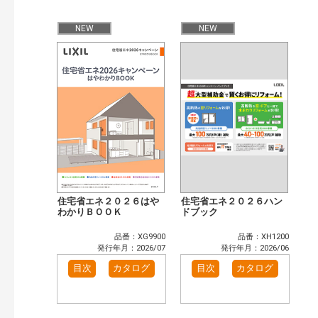
公開情報
現行版
旧版（WEBカタログ）
NEW
NEW
キーワード検索（あいまい）
検 索
目次も検索
おすすめハッシュタグ
まずはここから（7）
施工イメージ・アイデア集（5）
リフォームおすすめ（6）
省エネ住宅関連（2）
補助金・優遇制度を知る（2）
カテゴリー
窓・シャッター（14）
玄関ドア・引戸（6）
住宅省エネ２０２６はや
住宅省エネ２０２６ハン
インテリア建材（10）
わかりＢＯＯＫ
エクステリア（3）
ドブック
キッチン（5）
浴室（12）
品番：XG9900
品番：XH1200
洗面化粧室（6）
トイレ（3）
発行年月：2026/07
発行年月：2026/06
小型電気温水器（1）
水栓金具（3）
目次
カタログ
目次
カタログ
太陽光発電・屋根・外壁（5）
高性能住宅工法（4）
その他（2）