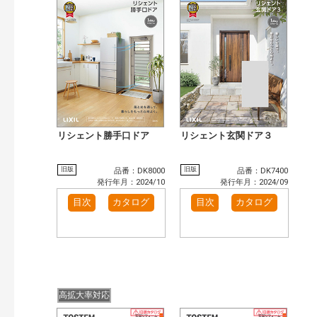
検 索
目次も検索
おすすめハッシュタグ
まずはここから（1）
施工イメージ・アイデア集（11）
リフォームおすすめ（5）
カテゴリー
窓・シャッター（9）
玄関ドア・引戸（5）
インテリア建材（2）
キッチン（4）
リシェント勝手口ドア
リシェント玄関ドア３
浴室（6）
洗面化粧室（1）
発行年で検索
旧版
旧版
品番：DK8000
品番：DK7400
発行年月：2024/10
発行年月：2024/09
開始年:
終了年:
目次
カタログ
目次
カタログ
検索
高拡大率対応