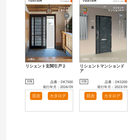
リシェント玄関引戸２
リシェントマンションド
ア
旧版
旧版
品番：DK7500
品番：DK5200
発行年月：2024/09
発行年月：2023/09
目次
カタログ
目次
カタログ