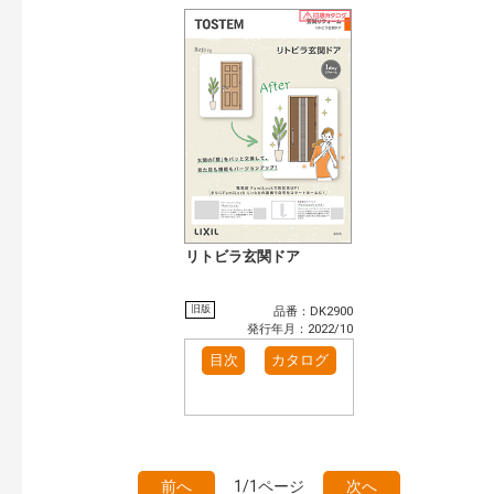
リトビラ玄関ドア
旧版
品番：DK2900
発行年月：2022/10
目次
カタログ
前へ
1/1ページ
次へ