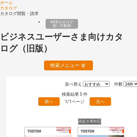
ホーム
カタログ
カタログ閲覧・請求
WEBカタログ
使い方動画
ビジネスユーザーさま向けカタ
ログ（旧版）
検索メニュー
並べ替え
件数
絞り込みの解除
検索結果
5
件
前へ
1/1ページ
次へ
公開情報
現行版
旧版（WEBカタログ）
高拡大率対応
キーワード検索（あいまい）