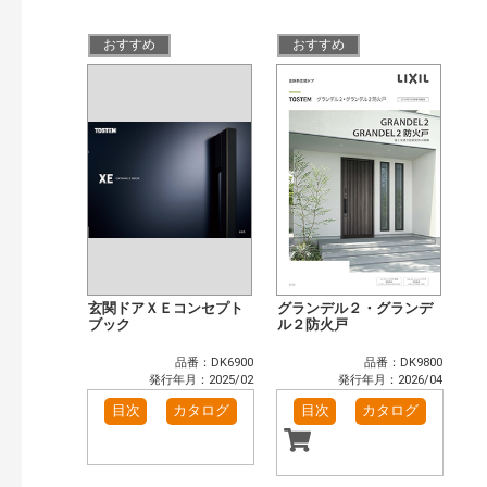
公開情報
現行版
旧版（WEBカタログ）
おすすめ
おすすめ
キーワード検索（あいまい）
検 索
目次も検索
おすすめハッシュタグ
まずはここから（7）
施工イメージ・アイデア集（5）
リフォームおすすめ（6）
省エネ住宅関連（2）
補助金・優遇制度を知る（2）
カテゴリー
窓・シャッター（1）
玄関ドア・引戸（5）
玄関ドアＸＥコンセプト
グランデル２・グランデ
インテリア建材（6）
ブック
浴室（10）
ル２防火戸
洗面化粧室（4）
トイレ（2）
品番：DK6900
品番：DK9800
太陽光発電・屋根・外壁（1）
発行年月：2025/02
発行年月：2026/04
発行年で検索
目次
カタログ
目次
カタログ
開始年:
終了年: