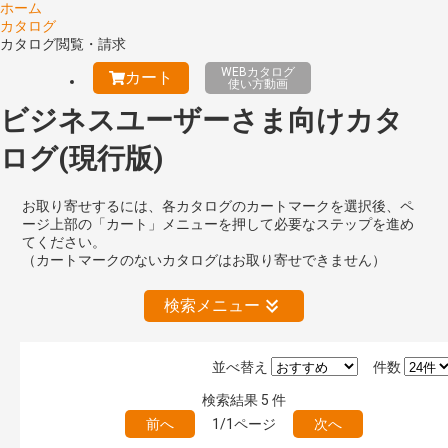
ホーム
カタログ
カタログ閲覧・請求
WEBカタログ
カート
使い方動画
ビジネスユーザーさま向けカタ
ログ(現行版)
お取り寄せするには、各カタログのカートマークを選択後、ペ
ージ上部の「カート」メニューを押して必要なステップを進め
てください。
（カートマークのないカタログはお取り寄せできません）
検索メニュー
並べ替え
件数
絞り込みの解除
検索結果
5
件
前へ
1/1ページ
次へ