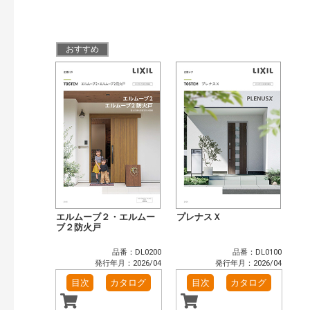
検索
おすすめ
エルムーブ２・エルムー
プレナスＸ
ブ２防火戸
品番：DL0200
品番：DL0100
発行年月：2026/04
発行年月：2026/04
目次
カタログ
目次
カタログ