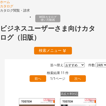
ホーム
カタログ
カタログ閲覧・請求
WEBカタログ
使い方動画
ビジネスユーザーさま向けカタ
ログ（旧版）
検索メニュー
並べ替え
件数
絞り込みの解除
検索結果
11
件
前へ
1/1ページ
次へ
公開情報
現行版
旧版（WEBカタログ）
高拡大率対応
キーワード検索（あいまい）