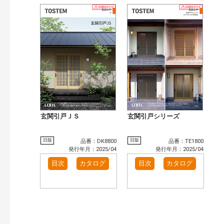
玄関引戸ＪＳ
玄関引戸シリーズ
旧版
旧版
品番：DK8800
品番：TE1800
発行年月：2025/04
発行年月：2025/04
目次
カタログ
目次
カタログ