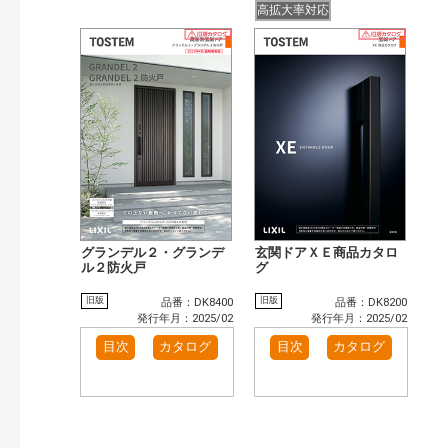
高拡大率対応
グランデル２・グランデ
玄関ドアＸＥ商品カタロ
ル２防火戸
グ
旧版
旧版
品番：DK8400
品番：DK8200
発行年月：2025/02
発行年月：2025/02
目次
カタログ
目次
カタログ