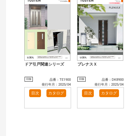
ドア引戸関連シリーズ
プレナスＸ
旧版
旧版
品番：TE1900
品番：DK8900
発行年月：2025/04
発行年月：2025/04
目次
カタログ
目次
カタログ