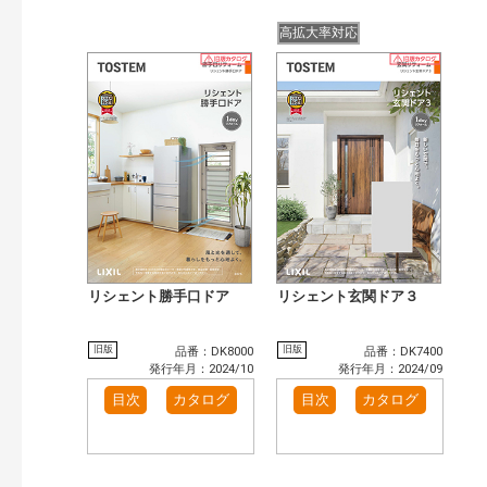
高拡大率対応
リシェント勝手口ドア
リシェント玄関ドア３
旧版
旧版
品番：DK8000
品番：DK7400
発行年月：2024/10
発行年月：2024/09
目次
カタログ
目次
カタログ