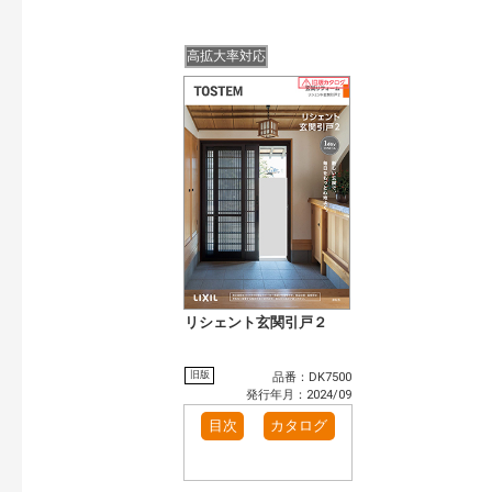
高拡大率対応
リシェント玄関引戸２
旧版
品番：DK7500
発行年月：2024/09
目次
カタログ