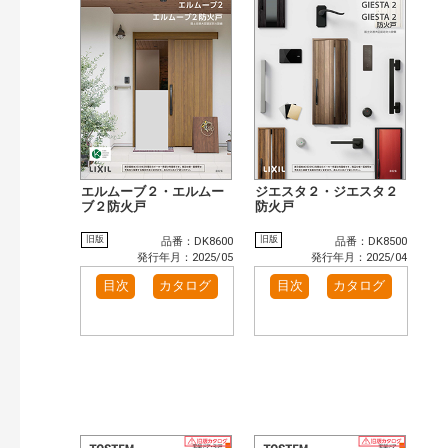
検 索
目次も検索
おすすめハッシュタグ
まずはここから（1）
施工イメージ・アイデア集（11）
リフォームおすすめ（5）
カテゴリー
玄関ドア・引戸（11）
インテリア建材（1）
インテリアファブリック（1）
エクステリア（5）
エルムーブ２・エルムー
ジエスタ２・ジエスタ２
タイル建材（2）
ブ２防火戸
キッチン（4）
防火戸
浴室（7）
洗面化粧室（1）
旧版
旧版
品番：DK8600
品番：DK8500
発行年月：2025/05
発行年月：2025/04
発行年で検索
目次
カタログ
目次
カタログ
開始年:
終了年:
検索