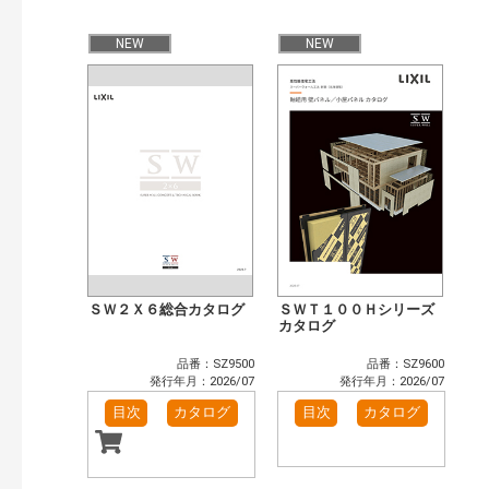
公開情報
現行版
旧版（WEBカタログ）
NEW
NEW
キーワード検索（あいまい）
検 索
目次も検索
おすすめハッシュタグ
まずはここから（3）
リフォームおすすめ（4）
省エネ住宅関連（4）
補助金・優遇制度を知る（2）
カテゴリー
窓・シャッター（102）
玄関ドア・引戸（39）
インテリア建材（48）
エクステリア（123）
ＳＷ２Ｘ６総合カタログ
ＳＷＴ１００Ｈシリーズ
タイル建材（36）
水まわり（6）
カタログ
キッチン（37）
浴室（47）
品番：SZ9500
品番：SZ9600
洗面化粧室（31）
トイレ（60）
発行年月：2026/07
発行年月：2026/07
小型電気温水器（11）
水栓金具（46）
目次
カタログ
目次
カタログ
太陽光発電・屋根・外壁（90）
高性能住宅工法（55）
ビル・マンション・店舗（74）
各種施設用設備機器（8）
その他（41）