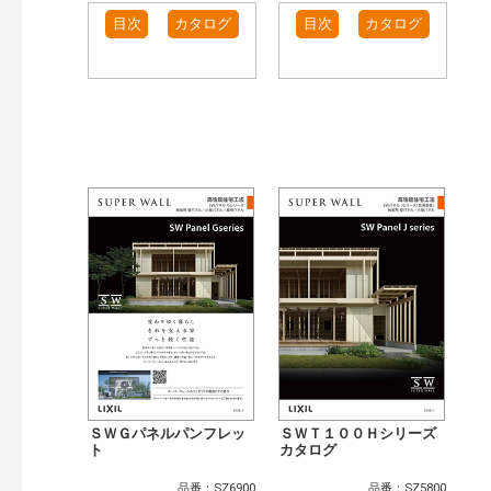
目次
カタログ
目次
カタログ
ＳＷＧパネルパンフレッ
ＳＷＴ１００Ｈシリーズ
ト
カタログ
品番：SZ6900
品番：SZ5800