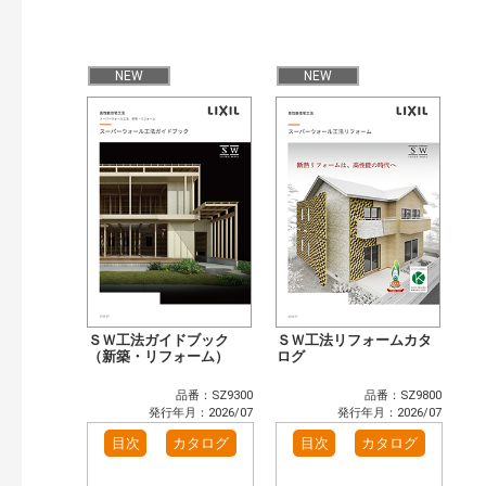
発行年で検索
開始年:
NEW
NEW
終了年:
検索
ＳＷ工法ガイドブック
ＳＷ工法リフォームカタ
（新築・リフォーム）
ログ
品番：SZ9300
品番：SZ9800
発行年月：2026/07
発行年月：2026/07
目次
カタログ
目次
カタログ