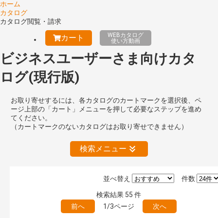
ホーム
カタログ
カタログ閲覧・請求
WEBカタログ
カート
使い方動画
ビジネスユーザーさま向けカタ
ログ(現行版)
お取り寄せするには、各カタログのカートマークを選択後、ペ
ージ上部の「カート」メニューを押して必要なステップを進め
てください。
（カートマークのないカタログはお取り寄せできません）
検索メニュー
並べ替え
件数
絞り込みの解除
検索結果
55
件
前へ
1/3ページ
次へ