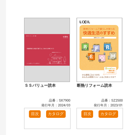
公開情報
現行版
旧版（WEBカタログ）
キーワード検索（あいまい）
検 索
目次も検索
おすすめハッシュタグ
まずはここから（3）
リフォームおすすめ（4）
省エネ住宅関連（4）
補助金・優遇制度を知る（2）
カテゴリー
窓・シャッター（4）
玄関ドア・引戸（7）
インテリア建材（7）
エクステリア（3）
ＳＳバリュー読本
断熱リフォーム読本
タイル建材（4）
キッチン（2）
浴室（5）
洗面化粧室（6）
品番：SX7900
品番：SZ2500
トイレ（3）
小型電気温水器（1）
発行年月：2024/03
発行年月：2023/01
水栓金具（3）
太陽光発電・屋根・外壁（1）
目次
カタログ
目次
カタログ
高性能住宅工法（3）
その他（2）
発行年で検索