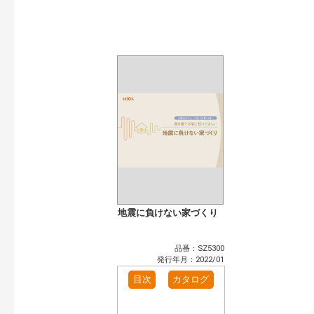
開始年:
終了年:
検索
地震に負けない家づくり
品番：SZ5300
発行年月：2022/01
目次
カタログ