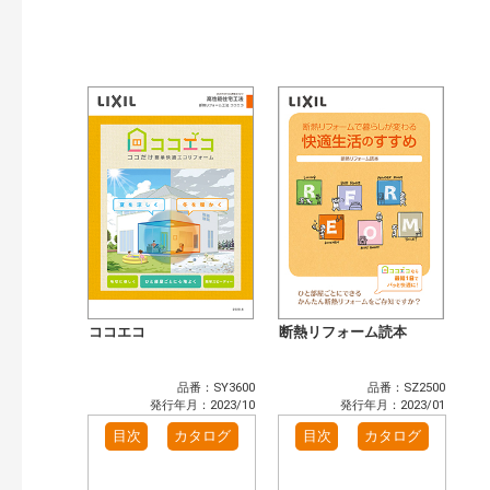
開始年:
終了年:
検索
ココエコ
断熱リフォーム読本
品番：SY3600
品番：SZ2500
発行年月：2023/10
発行年月：2023/01
目次
カタログ
目次
カタログ