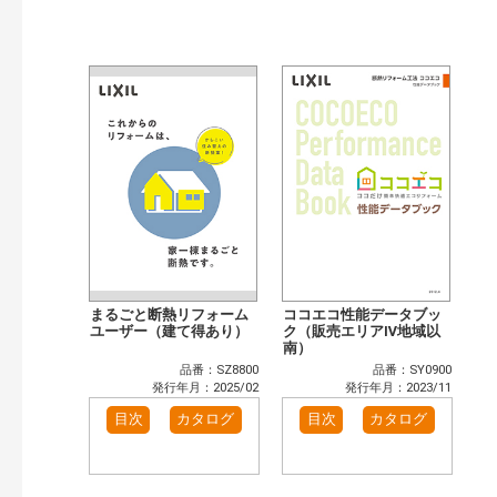
公開情報
現行版
旧版（WEBカタログ）
キーワード検索（あいまい）
検 索
目次も検索
おすすめハッシュタグ
まずはここから（3）
リフォームおすすめ（4）
省エネ住宅関連（4）
補助金・優遇制度を知る（2）
カテゴリー
窓・シャッター（14）
玄関ドア・引戸（6）
インテリア建材（10）
エクステリア（3）
まるごと断熱リフォーム
ココエコ性能データブッ
キッチン（5）
ユーザー（建て得あり）
浴室（12）
ク（販売エリアⅣ地域以
南）
洗面化粧室（6）
トイレ（3）
品番：SZ8800
品番：SY0900
小型電気温水器（1）
水栓金具（3）
発行年月：2025/02
発行年月：2023/11
太陽光発電・屋根・外壁（5）
高性能住宅工法（4）
目次
カタログ
目次
カタログ
その他（2）
発行年で検索