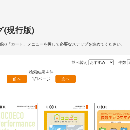
(現行版)
部の「カート」メニューを押して必要なステップを進めてください。
並べ替え
件数
検索結果
4
件
前へ
1/1ページ
次へ