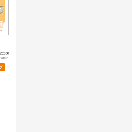
2500
3/01
グ