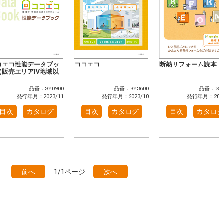
コエコ性能データブッ
ココエコ
断熱リフォーム読本
（販売エリアⅣ地域以
）
品番：SY0900
品番：SY3600
品番：SZ
発行年月：2023/11
発行年月：2023/10
発行年月：202
目次
カタログ
目次
カタログ
目次
カタロ
前へ
1/1ページ
次へ