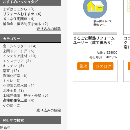
おすすめハッシュタグ
まずはここから（3）
リフォームおすすめ（4）
省エネ住宅関連（4）
補助金・優遇制度を知る（2）
絞り込みの解除
まるごと断熱リフォーム
コ
カテゴリー
ユーザー（建て得あり）
ク
窓・シャッター（14）
南
玄関ドア・引戸（6）
品番：SZ8800
インテリア建材（10）
発行年月：2025/02
エクステリア（3）
キッチン（5）
目次
カタログ
浴室（12）
洗面化粧室（6）
トイレ（3）
小型電気温水器（1）
水栓金具（3）
太陽光発電・屋根・外壁（5）
高性能住宅工法（4）
その他（2）
絞り込みの解除
発行年で検索
開始年: