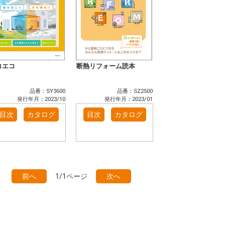
コエコ
断熱リフォーム読本
品番：SY3600
品番：SZ2500
発行年月：2023/10
発行年月：2023/01
目次
カタログ
目次
カタログ
前へ
1/1ページ
次へ