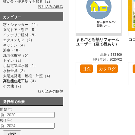
補助金・優遇制度を知る（2）
絞り込みの解除
カテゴリー
窓・シャッター（11）
玄関ドア・引戸（5）
インテリア建材（9）
まるごと断熱リフォーム
コ
エクステリア（2）
ユーザー（建て得あり）
キッチン（4）
浴室（10）
品番：SZ8800
洗面化粧室（6）
発行年月：2025/02
トイレ（2）
小型電気温水器（1）
目次
カタログ
水栓金具（2）
太陽光発電・屋根・外壁（4）
高性能住宅工法（3）
その他（2）
絞り込みの解除
発行年で検索
開始年:
終了年:
検索