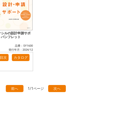
クシルの設計申請サポ
トパンフレット
品番：SY1600
発行年月：2024/12
目次
カタログ
前へ
1/1ページ
次へ