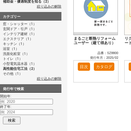
補助金・優遇制度を知る（2）
絞り込みの解除
カテゴリー
窓・シャッター（1）
玄関ドア・引戸（1）
インテリア建材（1）
まるごと断熱リフォーム
リ
エクステリア（1）
ユーザー（建て得あり）
ー
キッチン（1）
浴室（1）
品番：SZ8800
洗面化粧室（1）
発行年月：2025/02
トイレ（1）
小型電気温水器（1）
目次
カタログ
高性能住宅工法（2）
その他（1）
絞り込みの解除
発行年で検索
開始年:
終了年:
検索