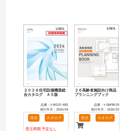
発行年で検索
開始年:
終了年:
検索
２０２６住宅設備機器総
２６高齢者施設向け商品
合カタログ Ａ５版
プランニングブック
品番：ｾ-WG01-48S
品番：ｾ-SM98-29
発行年月：2026/04
発行年月：2026/03
目次
カタログ
目次
カタログ
受注再開:予定なし