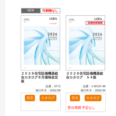
公開情報
現行版
旧版（WEBカタログ）
NEW
印刷物なし
キーワード検索（あいまい）
検 索
目次も検索
おすすめハッシュタグ
カタログ一覧＆使い方（2）
カテゴリー
窓・シャッター（102）
玄関ドア・引戸（39）
インテリア建材（48）
エクステリア（123）
タイル建材（36）
水まわり（6）
２０２６住宅設備機器総
２０２６住宅設備機器総
キッチン（37）
合カタログ８月価格改定
浴室（47）
合カタログ Ａ４版
版
洗面化粧室（31）
トイレ（60）
品番：0712
品番：ｾ-WG01-48
小型電気温水器（11）
水栓金具（46）
発行年月：2026/08
発行年月：2026/04
太陽光発電・屋根・外壁（90）
高性能住宅工法（55）
目次
カタログ
目次
カタログ
ビル・マンション・店舗（74）
各種施設用設備機器（8）
受注再開:予定なし
その他（41）