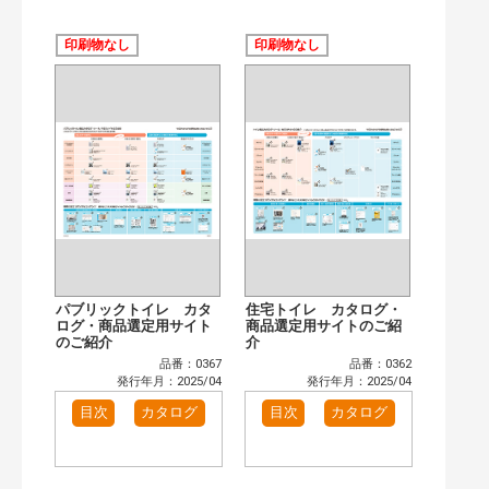
公開情報
現行版
旧版（WEBカタログ）
印刷物なし
印刷物なし
キーワード検索（あいまい）
検 索
目次も検索
おすすめハッシュタグ
カタログ一覧＆使い方（2）
カテゴリー
窓・シャッター（1）
インテリア建材（1）
エクステリア（1）
タイル建材（1）
水まわり（2）
洗面化粧室（1）
パブリックトイレ カタ
住宅トイレ カタログ・
トイレ（2）
ログ・商品選定用サイト
水栓金具（1）
商品選定用サイトのご紹
のご紹介
介
ビル・マンション・店舗（1）
各種施設用設備機器（1）
品番：0367
品番：0362
発行年月：2025/04
発行年月：2025/04
発行年で検索
目次
カタログ
目次
カタログ
開始年:
終了年:
検索