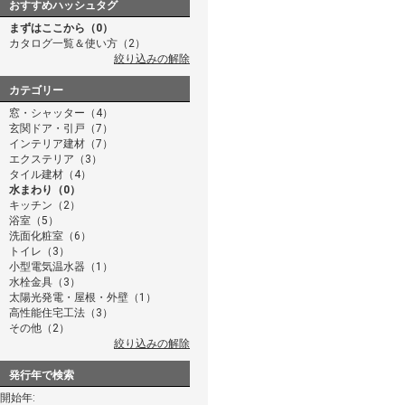
おすすめハッシュタグ
まずはここから（0）
カタログ一覧＆使い方（2）
絞り込みの解除
カテゴリー
窓・シャッター（4）
玄関ドア・引戸（7）
インテリア建材（7）
エクステリア（3）
タイル建材（4）
水まわり（0）
キッチン（2）
浴室（5）
洗面化粧室（6）
トイレ（3）
小型電気温水器（1）
水栓金具（3）
太陽光発電・屋根・外壁（1）
高性能住宅工法（3）
その他（2）
絞り込みの解除
発行年で検索
開始年: