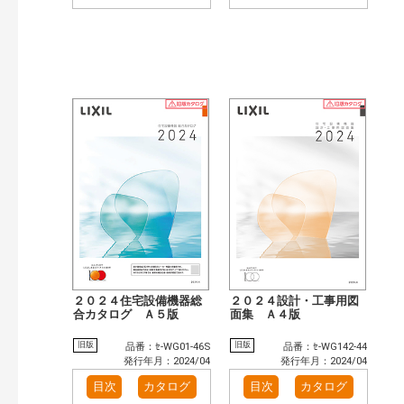
２０２４住宅設備機器総
２０２４設計・工事用図
合カタログ Ａ５版
面集 Ａ４版
旧版
旧版
品番：ｾ-WG01-46S
品番：ｾ-WG142-44
発行年月：2024/04
発行年月：2024/04
目次
カタログ
目次
カタログ