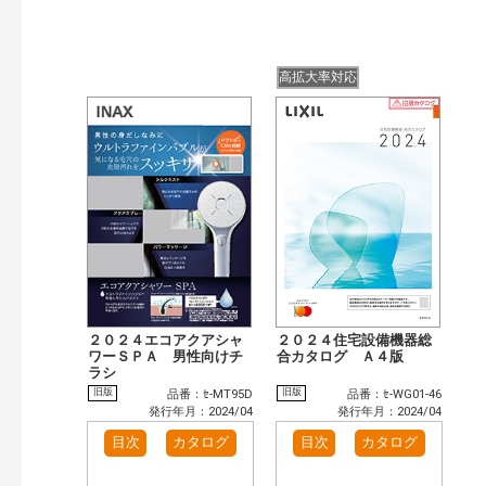
高拡大率対応
２０２４エコアクアシャ
２０２４住宅設備機器総
ワーＳＰＡ 男性向けチ
合カタログ Ａ４版
ラシ
旧版
旧版
品番：ｾ-MT95D
品番：ｾ-WG01-46
発行年月：2024/04
発行年月：2024/04
目次
カタログ
目次
カタログ