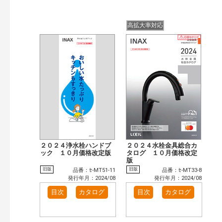
高拡大率対応
２０２４浄水栓ハンドブ
２０２４水栓金具総合カ
ック １０月価格改定版
タログ １０月価格改定
版
旧版
旧版
品番：ｾ-MT51-11
品番：ｾ-MT33-8
発行年月：2024/08
発行年月：2024/08
目次
カタログ
目次
カタログ