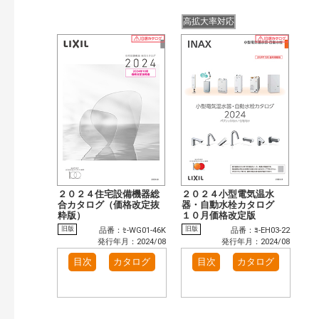
高拡大率対応
２０２４住宅設備機器総
２０２４小型電気温水
合カタログ（価格改定抜
器・自動水栓カタログ
粋版）
１０月価格改定版
旧版
旧版
品番：ｾ-WG01-46K
品番：ﾖ-EH03-22
発行年月：2024/08
発行年月：2024/08
目次
カタログ
目次
カタログ