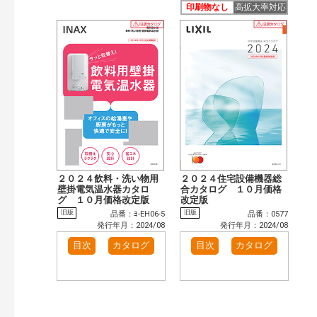
印刷物なし
高拡大率対応
２０２４飲料・洗い物用
２０２４住宅設備機器総
壁掛電気温水器カタロ
合カタログ １０月価格
グ １０月価格改定版
改定版
旧版
旧版
品番：ﾖ-EH06-5
品番：0577
発行年月：2024/08
発行年月：2024/08
目次
カタログ
目次
カタログ