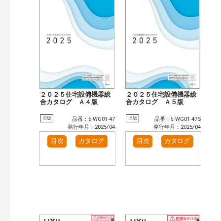
検 索
目次も検索
おすすめハッシュタグ
カテゴリー
窓・シャッター（791）
玄関ドア・引戸（481）
インテリア建材（377）
インテリアファブリック（15）
エクステリア（889）
タイル建材（97）
水まわり（47）
キッチン（446）
２０２５住宅設備機器総
２０２５住宅設備機器総
浴室（554）
合カタログ Ａ４版
洗面化粧室（262）
合カタログ Ａ５版
トイレ（404）
小型電気温水器（83）
旧版
旧版
品番：ｾ-WG01-47
品番：ｾ-WG01-47S
水栓金具（186）
太陽光発電・屋根・外壁（78）
発行年月：2025/04
発行年月：2025/04
高性能住宅工法（18）
ビル・マンション・店舗（283）
目次
カタログ
目次
カタログ
各種施設用設備機器（73）
その他（127）
発行年で検索
開始年:
終了年:
検索