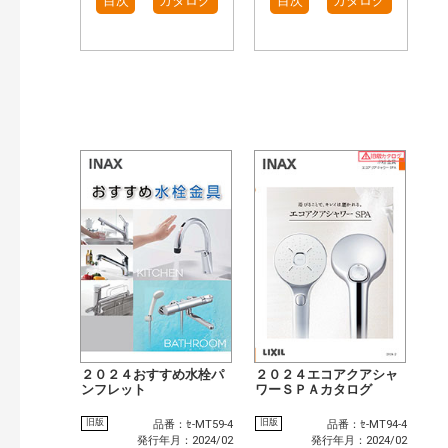
目次
カタログ
目次
カタログ
２０２４おすすめ水栓パ
２０２４エコアクアシャ
ンフレット
ワーＳＰＡカタログ
旧版
旧版
品番：ｾ-MT59-4
品番：ｾ-MT94-4
発行年月：2024/02
発行年月：2024/02