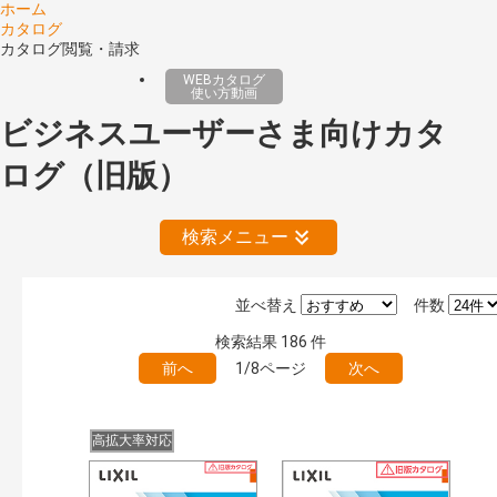
ホーム
カタログ
カタログ閲覧・請求
WEBカタログ
使い方動画
ビジネスユーザーさま向けカタ
ログ（旧版）
検索メニュー
並べ替え
件数
絞り込みの解除
検索結果
186
件
前へ
1/8ページ
次へ
公開情報
現行版
旧版（WEBカタログ）
高拡大率対応
キーワード検索（あいまい）