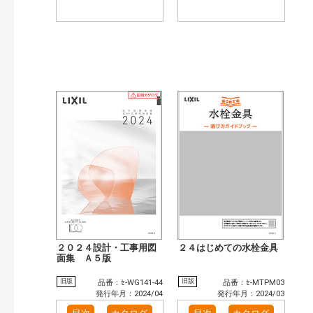
２０２４設計・工事用図
２４はじめての水栓金具
面集 Ａ５版
旧版
旧版
品番：ｾ-WG141-44
品番：ｾ-MTPM03
発行年月：2024/04
発行年月：2024/03