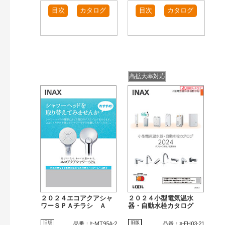
目次
カタログ
目次
カタログ
高拡大率対応
２０２４エコアクアシャ
２０２４小型電気温水
ワーＳＰＡチラシ Ａ
器・自動水栓カタログ
旧版
旧版
品番：ｾ-MT95A-2
品番：ﾖ-EH03-21