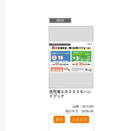
開始年:
終了年:
検索
NEW
住宅省エネ２０２６ハン
ドブック
品番：XH1200
発行年月：2026/06
目次
カタログ