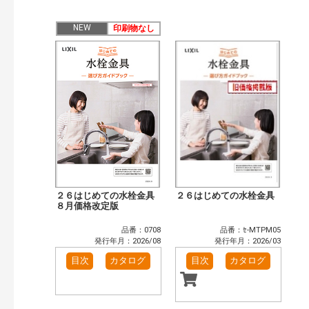
公開情報
現行版
旧版（WEBカタログ）
NEW
印刷物なし
キーワード検索（あいまい）
検 索
目次も検索
おすすめハッシュタグ
まずはここから（3）
リフォームおすすめ（3）
補助金・優遇制度を知る（1）
カタログ一覧＆使い方（1）
カテゴリー
窓・シャッター（4）
玄関ドア・引戸（7）
インテリア建材（7）
エクステリア（3）
２６はじめての水栓金具
２６はじめての水栓金具
タイル建材（4）
８月価格改定版
キッチン（2）
浴室（5）
洗面化粧室（6）
品番：0708
品番：ｾ-MTPM05
トイレ（3）
小型電気温水器（1）
発行年月：2026/08
発行年月：2026/03
水栓金具（3）
太陽光発電・屋根・外壁（1）
目次
カタログ
目次
カタログ
高性能住宅工法（3）
その他（2）
発行年で検索