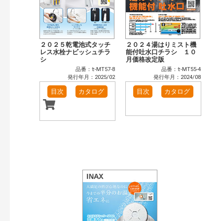
２０２５乾電池式タッチ
２０２４湯はりミスト機
レス水栓ナビッシュチラ
能付吐水口チラシ １０
シ
月価格改定版
品番：ｾ-MT57-8
品番：ｾ-MT55-4
発行年月：2025/02
発行年月：2024/08
目次
カタログ
目次
カタログ