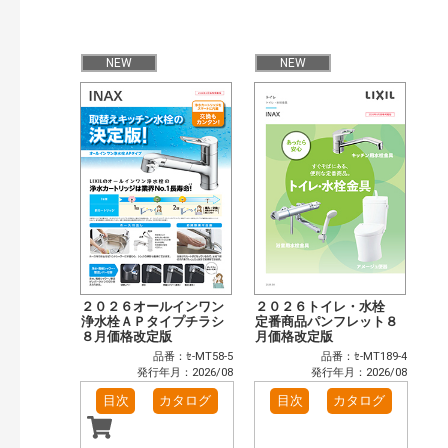
NEW
NEW
２０２６オールインワン
２０２６トイレ・水栓
浄水栓ＡＰタイプチラシ
定番商品パンフレット８
８月価格改定版
月価格改定版
品番：ｾ-MT58-5
品番：ｾ-MT189-4
発行年月：2026/08
発行年月：2026/08
目次
カタログ
目次
カタログ