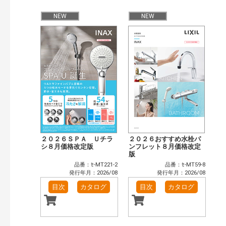
NEW
NEW
２０２６ＳＰＡ Ｕチラ
２０２６おすすめ水栓パ
シ８月価格改定版
ンフレット８月価格改定
版
品番：ｾ-MT221-2
品番：ｾ-MT59-8
発行年月：2026/08
発行年月：2026/08
目次
カタログ
目次
カタログ