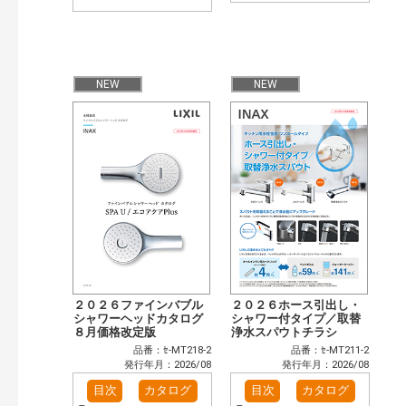
NEW
NEW
２０２６ファインバブル
２０２６ホース引出し・
シャワーヘッドカタログ
シャワー付タイプ／取替
８月価格改定版
浄水スパウトチラシ
品番：ｾ-MT218-2
品番：ｾ-MT211-2
発行年月：2026/08
発行年月：2026/08
目次
カタログ
目次
カタログ