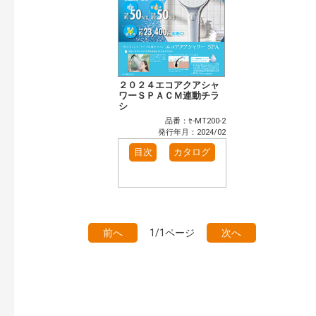
２０２４エコアクアシャ
ワーＳＰＡＣＭ連動チラ
シ
品番：ｾ-MT200-2
発行年月：2024/02
目次
カタログ
前へ
1/1ページ
次へ