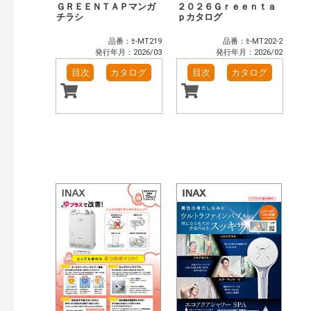
ＧＲＥＥＮＴＡＰマンガ
２０２６Ｇｒｅｅｎｔａ
チラシ
ｐカタログ
品番：ｾ-MT219
品番：ｾ-MT202-2
発行年月：2026/03
発行年月：2026/02
目次
カタログ
目次
カタログ