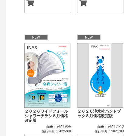
NEW
NEW
２０２６ワイドフォール
２０２６浄水栓ハンドブ
シャワーチラシ８月価格
ック８月価格改定版
改定版
品番：ｾ-MT90-6
品番：ｾ-MT51-13
発行年月：2026/08
発行年月：2026/08