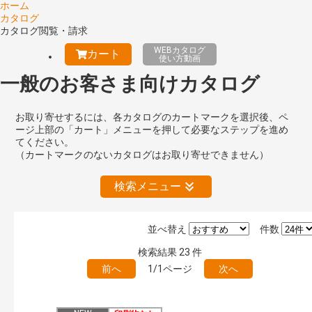
ホーム
カタログ
カタログ閲覧・請求
WEBカタログ
カート
使い方動画
一般のお客さま向けカタログ
お取り寄せするには、各カタログのカートマークを選択後、ペ
ージ上部の「カート」メニューを押して必要なステップを進め
てください。
（カートマークのないカタログはお取り寄せできません）
検索メニュー
並べ替え
件数
絞り込みの解除
検索結果
23
件
前へ
1/1ページ
次へ
キーワード検索（あいまい）
検 索