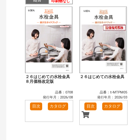
目次も検索
NEW
印刷物なし
おすすめハッシュタグ
まずはここから（2）
リフォームおすすめ（2）
カテゴリー
窓・シャッター（67）
玄関ドア・引戸（26）
インテリア建材（29）
エクステリア（66）
タイル建材（16）
キッチン（17）
浴室（22）
洗面化粧室（15）
トイレ（22）
小型電気温水器（2）
２６はじめての水栓金具
２６はじめての水栓金具
水栓金具（23）
太陽光発電・屋根・外壁（64）
８月価格改定版
高性能住宅工法（33）
ビル・マンション・店舗（2）
品番：0708
品番：ｾ-MTPM05
その他（30）
発行年月：2026/08
発行年月：2026/03
発行年で検索
目次
カタログ
目次
カタログ
開始年:
終了年:
検索