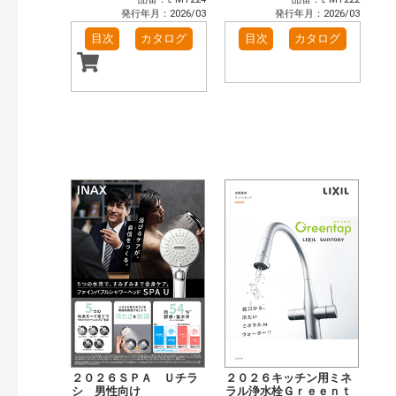
発行年月：2026/03
発行年月：2026/03
目次
カタログ
目次
カタログ
２０２６ＳＰＡ Ｕチラ
２０２６キッチン用ミネ
シ 男性向け
ラル浄水栓Ｇｒｅｅｎｔ