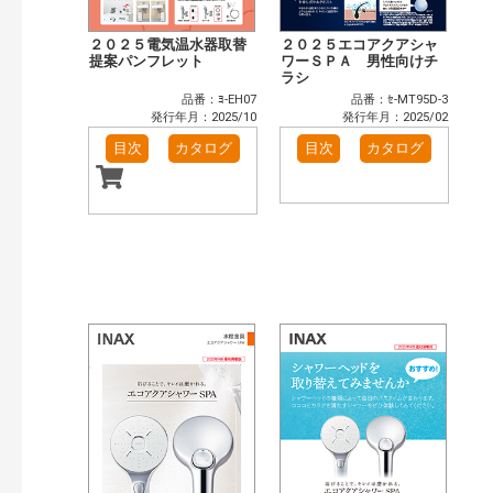
２０２５電気温水器取替
２０２５エコアクアシャ
提案パンフレット
ワーＳＰＡ 男性向けチ
ラシ
品番：ﾖ-EH07
品番：ｾ-MT95D-3
発行年月：2025/10
発行年月：2025/02
目次
カタログ
目次
カタログ