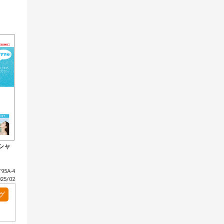
シャ
95A-4
5/02
グ