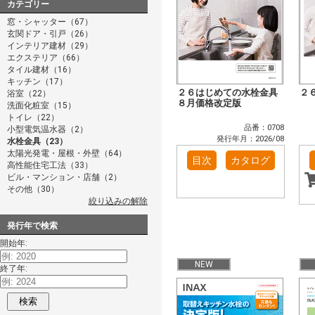
カテゴリー
窓・シャッター（67）
玄関ドア・引戸（26）
インテリア建材（29）
エクステリア（66）
タイル建材（16）
キッチン（17）
２６はじめての水栓金具
２
浴室（22）
８月価格改定版
洗面化粧室（15）
トイレ（22）
品番：0708
小型電気温水器（2）
発行年月：2026/08
水栓金具（23）
太陽光発電・屋根・外壁（64）
目次
カタログ
高性能住宅工法（33）
ビル・マンション・店舗（2）
その他（30）
絞り込みの解除
発行年で検索
開始年:
NEW
終了年:
検索