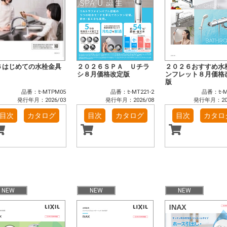
６はじめての水栓金具
２０２６ＳＰＡ Ｕチラ
２０２６おすすめ水
シ８月価格改定版
ンフレット８月価格
版
品番：ｾ-MTPM05
品番：ｾ-MT221-2
品番：ｾ-M
発行年月：2026/03
発行年月：2026/08
発行年月：202
目次
カタログ
目次
カタログ
目次
カタロ
NEW
NEW
NEW