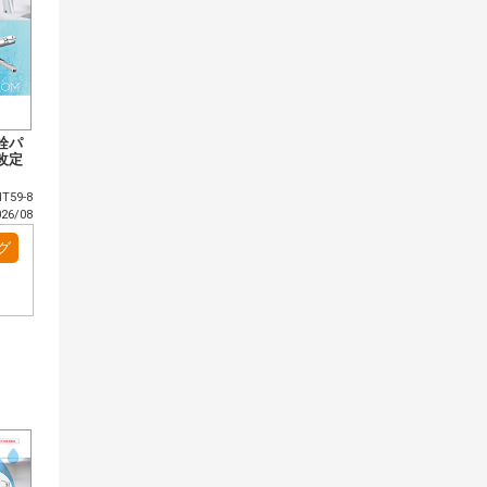
栓パ
改定
T59-8
6/08
グ