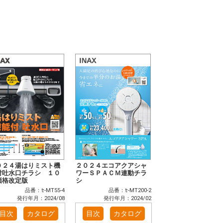
０２４湯はりミスト機
２０２４エコアクアシャ
付吐水口チラシ １０
ワーＳＰＡＣＭ連動チラ
価格改定版
シ
品番：ｾ-MT55-4
品番：ｾ-MT200-2
発行年月：2024/08
発行年月：2024/02
目次
カタログ
目次
カタログ