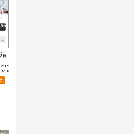
し・
取替
211-2
6/08
グ