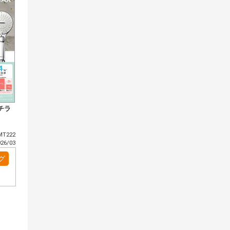
チラ
T222
6/03
グ