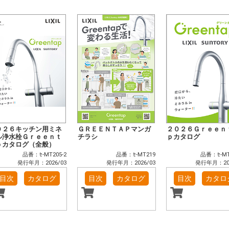
０２６キッチン用ミネ
ＧＲＥＥＮＴＡＰマンガ
２０２６Ｇｒｅｅｎ
ル浄水栓Ｇｒｅｅｎｔ
チラシ
ｐカタログ
ｐカタログ（全般）
品番：ｾ-MT205-2
品番：ｾ-MT219
品番：ｾ-MT
発行年月：2026/03
発行年月：2026/03
発行年月：202
目次
カタログ
目次
カタログ
目次
カタロ