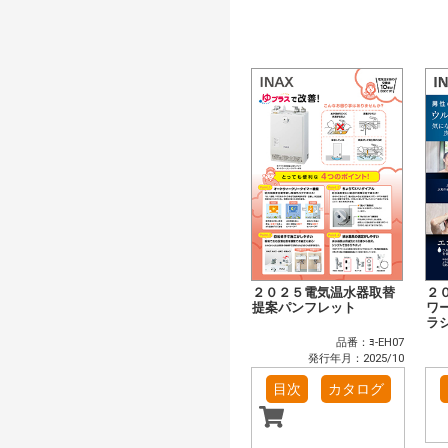
２０２５電気温水器取替
２
提案パンフレット
ワ
ラ
品番：ﾖ-EH07
発行年月：2025/10
目次
カタログ