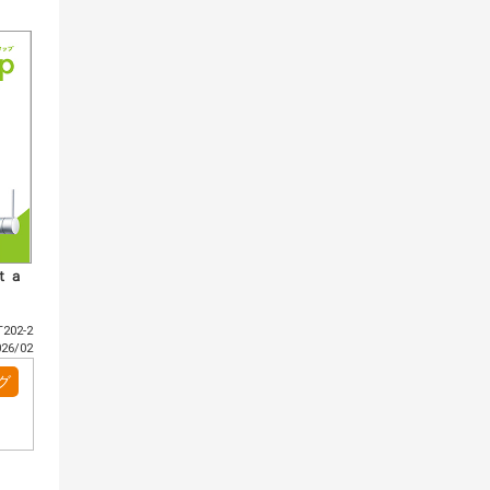
ｔａ
202-2
6/02
グ