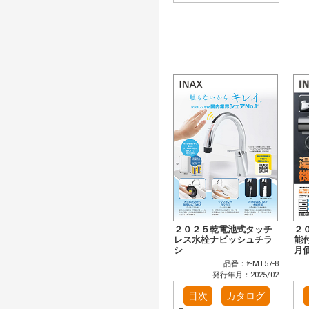
２０２５乾電池式タッチ
２
レス水栓ナビッシュチラ
能
シ
月
品番：ｾ-MT57-8
発行年月：2025/02
目次
カタログ