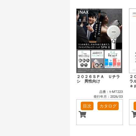
２０２６ＳＰＡ Ｕチラ
２
シ 男性向け
ラ
ａ
品番：ｾ-MT223
発行年月：2026/03
目次
カタログ