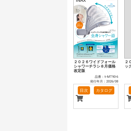
２０２６ワイドフォール
２
シャワーチラシ８月価格
ッ
改定版
品番：ｾ-MT90-6
発行年月：2026/08
目次
カタログ