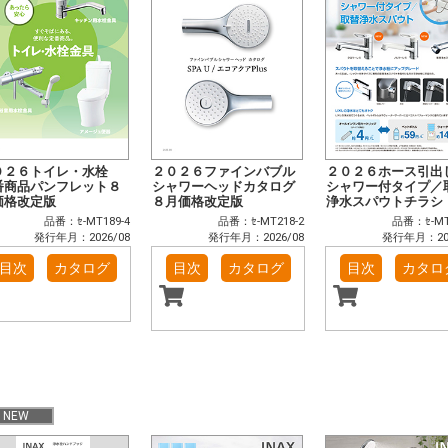
０２６トイレ・水栓
２０２６ファインバブル
２０２６ホース引出
番商品パンフレット８
シャワーヘッドカタログ
シャワー付タイプ／
価格改定版
８月価格改定版
浄水スパウトチラシ
品番：ｾ-MT189-4
品番：ｾ-MT218-2
品番：ｾ-MT
発行年月：2026/08
発行年月：2026/08
発行年月：202
目次
カタログ
目次
カタログ
目次
カタロ
NEW