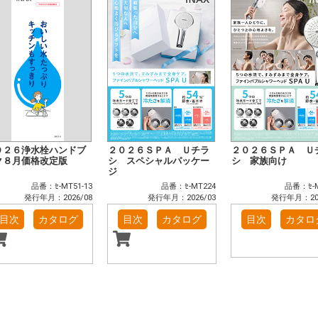
０２６浄水栓ハンドブ
２０２６ＳＰＡ Ｕチラ
２０２６ＳＰＡ Ｕ
ク８月価格改定版
シ スペシャルパッケー
シ 家族向け
ジ
品番：ｾ-MT51-13
品番：ｾ-MT224
品番：ｾ-M
発行年月：2026/08
発行年月：2026/03
発行年月：202
目次
カタログ
目次
カタログ
目次
カタロ