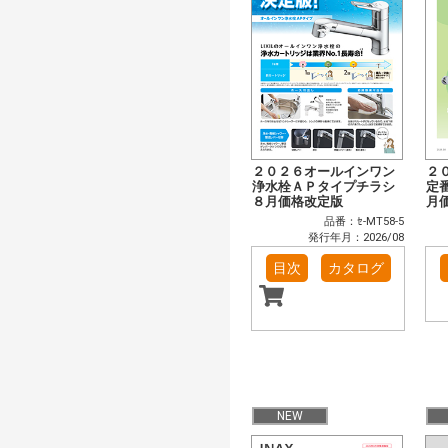
２０２６オールインワン
２
浄水栓ＡＰタイプチラシ
定
８月価格改定版
月
品番：ｾ-MT58-5
発行年月：2026/08
目次
カタログ
NEW