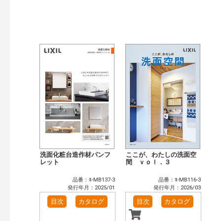
発行年で検索
開始年:
終了年:
検索
洗面化粧台造作材パンフ
ここが、わたしの洗面空
レット
間 ｖｏｌ．３
品番：ﾖ-MB137-3
品番：ﾖ-MB116-3
発行年月：2025/01
発行年月：2026/03
目次
カタログ
目次
カタログ