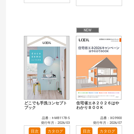
NEW
どこでも手洗コンセプト
住宅省エネ２０２６はや
ブック
わかりＢＯＯＫ
品番：ﾖ-MB117B-5
品番：XG9900
発行年月：2026/03
発行年月：2026/07
目次
カタログ
目次
カタログ