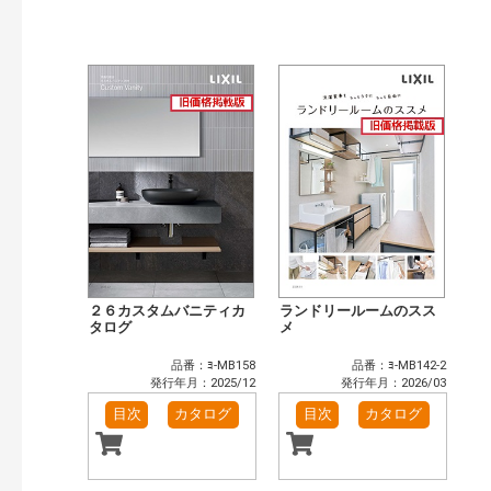
公開情報
現行版
旧版（WEBカタログ）
キーワード検索（あいまい）
検 索
目次も検索
おすすめハッシュタグ
まずはここから（6）
施工イメージ・アイデア集（4）
リフォームおすすめ（6）
省エネ住宅関連（1）
補助金・優遇制度を知る（1）
カタログ一覧＆使い方（1）
カテゴリー
窓・シャッター（4）
玄関ドア・引戸（7）
２６カスタムバニティカ
ランドリールームのスス
インテリア建材（7）
タログ
エクステリア（3）
メ
タイル建材（4）
キッチン（2）
品番：ﾖ-MB158
品番：ﾖ-MB142-2
浴室（5）
洗面化粧室（6）
発行年月：2025/12
発行年月：2026/03
トイレ（3）
小型電気温水器（1）
目次
カタログ
目次
カタログ
水栓金具（3）
太陽光発電・屋根・外壁（1）
高性能住宅工法（3）
その他（2）