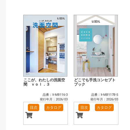
ここが、わたしの洗面空
どこでも手洗コンセプト
間 ｖｏｌ．３
ブック
品番：ﾖ-MB116-3
品番：ﾖ-MB117B-5
発行年月：2026/03
発行年月：2026/03
目次
カタログ
目次
カタログ