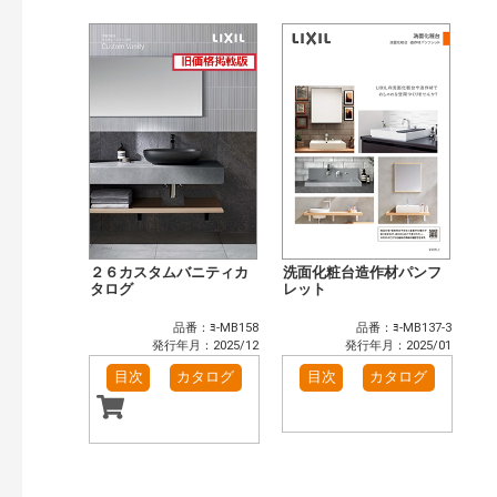
目次も検索
おすすめハッシュタグ
まずはここから（6）
施工イメージ・アイデア集（4）
リフォームおすすめ（6）
省エネ住宅関連（1）
補助金・優遇制度を知る（1）
カテゴリー
窓・シャッター（1）
玄関ドア・引戸（5）
インテリア建材（6）
浴室（6）
洗面化粧室（4）
トイレ（2）
２６カスタムバニティカ
洗面化粧台造作材パンフ
太陽光発電・屋根・外壁（1）
タログ
レット
発行年で検索
品番：ﾖ-MB158
品番：ﾖ-MB137-3
開始年:
発行年月：2025/12
発行年月：2025/01
終了年:
目次
カタログ
目次
カタログ
検索