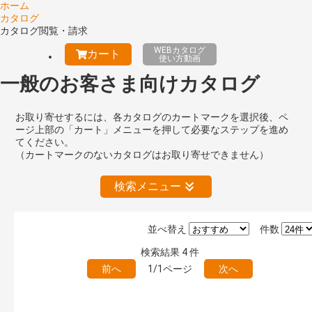
ホーム
カタログ
カタログ閲覧・請求
WEBカタログ
カート
使い方動画
一般のお客さま向けカタログ
お取り寄せするには、各カタログのカートマークを選択後、ペ
ージ上部の「カート」メニューを押して必要なステップを進め
てください。
（カートマークのないカタログはお取り寄せできません）
検索メニュー
並べ替え
件数
絞り込みの解除
検索結果
4
件
前へ
1/1ページ
次へ
キーワード検索（あいまい）
検 索