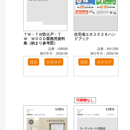
ＴＷ・ＴＷ防火戸・Ｔ
住宅省エネ２０２６ハン
Ｗ ＷＯＯＤ業務用資料
ドブック
集（納まり参考図）
品番：IS8500
品番：XH1200
発行年月：2026/06
発行年月：2026/06
目次
カタログ
目次
カタログ
印刷物なし