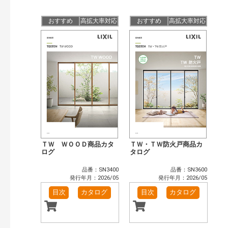
公開情報
現行版
旧版（WEBカタログ）
おすすめ
高拡大率対応
おすすめ
高拡大率対応
キーワード検索（あいまい）
検 索
目次も検索
おすすめハッシュタグ
まずはここから（4）
施工イメージ・アイデア集（1）
リフォームおすすめ（14）
省エネ住宅関連（3）
補助金・優遇制度を知る（2）
カタログ一覧＆使い方（1）
カテゴリー
窓・シャッター（102）
玄関ドア・引戸（39）
ＴＷ ＷＯＯＤ商品カタ
ＴＷ・ＴＷ防火戸商品カ
インテリア建材（48）
ログ
エクステリア（123）
タログ
タイル建材（36）
水まわり（6）
品番：SN3400
品番：SN3600
キッチン（37）
浴室（47）
発行年月：2026/05
発行年月：2026/05
洗面化粧室（31）
トイレ（60）
目次
カタログ
目次
カタログ
小型電気温水器（11）
水栓金具（46）
太陽光発電・屋根・外壁（90）
高性能住宅工法（55）
ビル・マンション・店舗（74）
各種施設用設備機器（8）