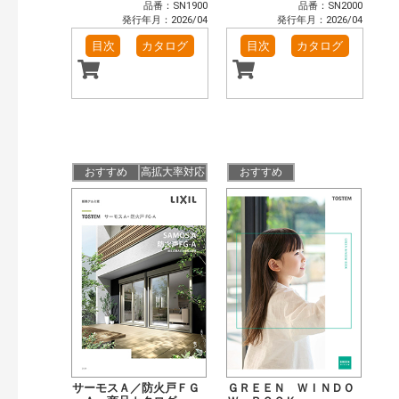
品番：SN1900
品番：SN2000
発行年月：2026/04
発行年月：2026/04
目次
カタログ
目次
カタログ
おすすめ
高拡大率対応
おすすめ
サーモスＡ／防火戸ＦＧ
ＧＲＥＥＮ ＷＩＮＤＯ