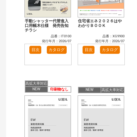
手動シャッター代替進入
住宅省エネ２０２６はや
口用幅木仕様 発売告知
わかりＢＯＯＫ
チラシ
品番：IT0100
品番：XG9900
発行年月：2026/07
発行年月：2026/07
目次
カタログ
目次
カタログ
高拡大率対応
NEW
印刷物なし
NEW
高拡大率対応