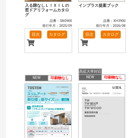
入る隙なしＬＩＸＩＬの
インプラス提案ブック
窓ドアリフォームカタロ
グ
品番：SN0900
品番：XH3900
発行年月：2025/09
発行年月：2026/08
目次
カタログ
目次
カタログ
高拡大率対応
NEW
印刷物なし
NEW
印刷物なし