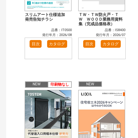
スリムアート仕様追加
ＴＷ・ＴＷ防火戸・Ｔ
発売告知チラシ
Ｗ ＷＯＯＤ業務用資料
集（完成品価格表）
品番：IT0500
品番：IS8400
発行年月：2026/08
発行年月：2026/07
目次
カタログ
目次
カタログ
NEW
NEW
印刷物なし