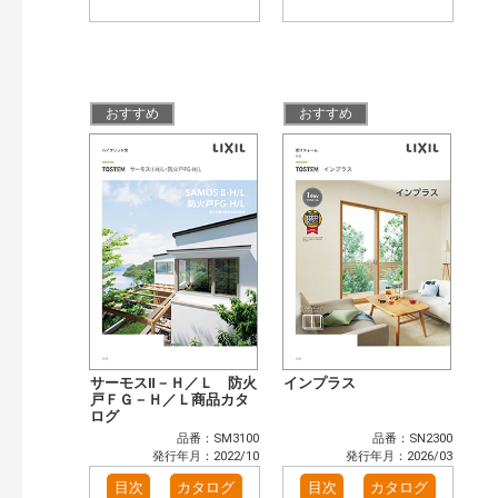
おすすめ
おすすめ
サーモスⅡ－Ｈ／Ｌ 防火
インプラス
戸ＦＧ－Ｈ／Ｌ商品カタ
ログ
品番：SM3100
品番：SN2300
発行年月：2022/10
発行年月：2026/03
目次
カタログ
目次
カタログ