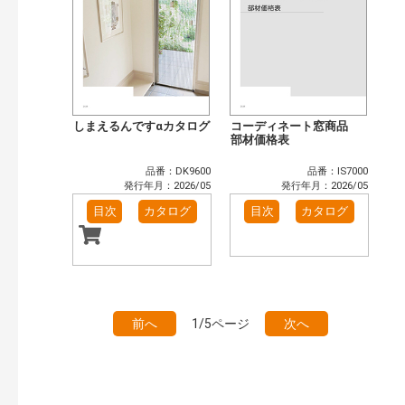
しまえるんですαカタログ
コーディネート窓商品
部材価格表
品番：DK9600
品番：IS7000
発行年月：2026/05
発行年月：2026/05
目次
カタログ
目次
カタログ
前へ
1/5ページ
次へ