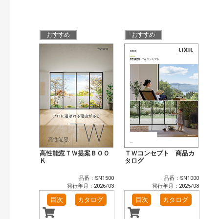
その他（41）
発行年で検索
おすすめ
おすすめ
開始年:
終了年:
検索
高性能窓ＴＷ提案ＢＯＯ
ＴＷコンセプト 商品カ
Ｋ
タログ
品番：SN1500
品番：SN1000
発行年月：2026/03
発行年月：2025/08
目次
カタログ
目次
カタログ