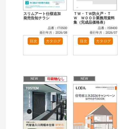
スリムアート仕様追加
ＴＷ・ＴＷ防火戸・Ｔ
発売告知チラシ
Ｗ ＷＯＯＤ業務用資料
集（完成品価格表）
品番：IT0500
品番：IS8400
発行年月：2026/08
発行年月：2026/07
目次
カタログ
目次
カタログ
NEW
NEW
印刷物なし