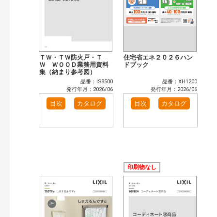
ＴＷ・ＴＷ防火戸・Ｔ
住宅省エネ２０２６ハン
Ｗ ＷＯＯＤ業務用資料
ドブック
集（納まり参考図）
品番：IS8500
品番：XH1200
発行年月：2026/06
発行年月：2026/06
目次
カタログ
目次
カタログ
印刷物なし