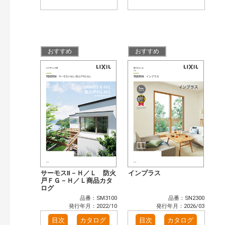
おすすめ
おすすめ
サーモスⅡ－Ｈ／Ｌ 防火
インプラス
戸ＦＧ－Ｈ／Ｌ商品カタ
ログ
品番：SM3100
品番：SN2300
発行年月：2022/10
発行年月：2026/03
目次
カタログ
目次
カタログ