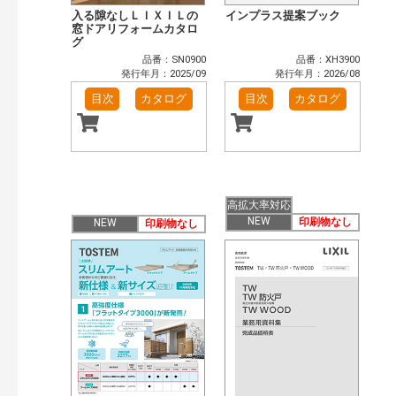
入る隙なしＬＩＸＩＬの
インプラス提案ブック
窓ドアリフォームカタロ
グ
品番：SN0900
品番：XH3900
発行年月：2025/09
発行年月：2026/08
目次
カタログ
目次
カタログ
高拡大率対応
NEW
印刷物なし
NEW
印刷物なし