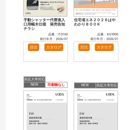
手動シャッター代替進入
住宅省エネ２０２６はや
口用幅木仕様 発売告知
わかりＢＯＯＫ
チラシ
品番：IT0100
品番：XG9900
発行年月：2026/07
発行年月：2026/07
目次
カタログ
目次
カタログ
高拡大率対応
NEW
印刷物なし
NEW
高拡大率対応