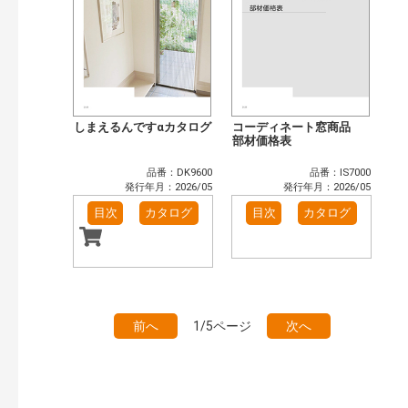
しまえるんですαカタログ
コーディネート窓商品
部材価格表
品番：DK9600
品番：IS7000
発行年月：2026/05
発行年月：2026/05
目次
カタログ
目次
カタログ
前へ
1/5ページ
次へ