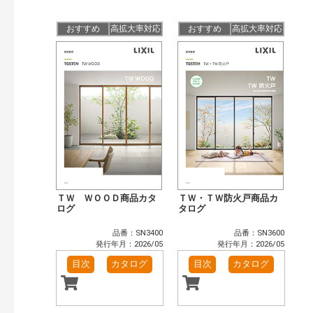
公開情報
現行版
旧版（WEBカタログ）
おすすめ
高拡大率対応
おすすめ
高拡大率対応
キーワード検索（あいまい）
検 索
目次も検索
おすすめハッシュタグ
まずはここから（4）
施工イメージ・アイデア集（1）
リフォームおすすめ（14）
省エネ住宅関連（3）
補助金・優遇制度を知る（2）
カタログ一覧＆使い方（1）
カテゴリー
窓・シャッター（102）
玄関ドア・引戸（39）
ＴＷ ＷＯＯＤ商品カタ
ＴＷ・ＴＷ防火戸商品カ
インテリア建材（48）
ログ
エクステリア（123）
タログ
タイル建材（36）
水まわり（6）
品番：SN3400
品番：SN3600
キッチン（37）
浴室（47）
発行年月：2026/05
発行年月：2026/05
洗面化粧室（31）
トイレ（60）
目次
カタログ
目次
カタログ
小型電気温水器（11）
水栓金具（46）
太陽光発電・屋根・外壁（90）
高性能住宅工法（55）
ビル・マンション・店舗（74）
各種施設用設備機器（8）