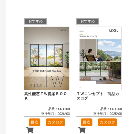
その他（41）
発行年で検索
おすすめ
おすすめ
開始年:
終了年:
検索
高性能窓ＴＷ提案ＢＯＯ
ＴＷコンセプト 商品カ
Ｋ
タログ
品番：SN1500
品番：SN1000
発行年月：2026/03
発行年月：2025/08
目次
カタログ
目次
カタログ