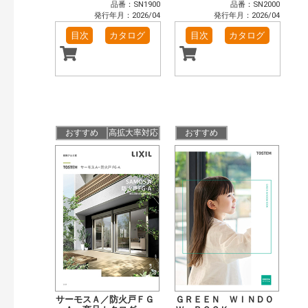
品番：SN1900
品番：SN2000
発行年月：2026/04
発行年月：2026/04
目次
カタログ
目次
カタログ
おすすめ
高拡大率対応
おすすめ
サーモスＡ／防火戸ＦＧ
ＧＲＥＥＮ ＷＩＮＤＯ