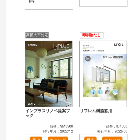
高拡大率対応
印刷物なし
インプラスリノベ提案ブ
リフレム樹脂窓用
ック
品番：SM3500
品番：ID1300
発行年月：2022/12
発行年月：2022/06