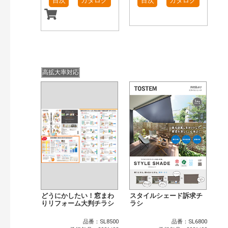
目次
カタログ
目次
カタログ
高拡大率対応
どうにかしたい！窓まわ
スタイルシェード訴求チ
りリフォーム大判チラシ
ラシ
品番：SL8500
品番：SL6800