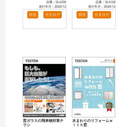
品番：SL6200
品番：SL6100
発行年月：2020/12
発行年月：2020/12
目次
カタログ
目次
カタログ
窓ガラスの飛来物対策チ
水まわりのリフォームｗ
ラシ
ｉｔｈ窓