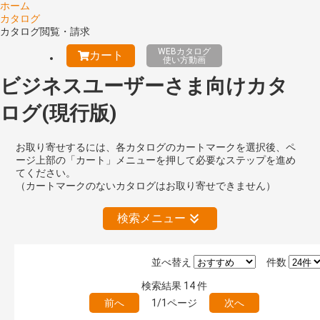
ホーム
カタログ
カタログ閲覧・請求
WEBカタログ
カート
使い方動画
ビジネスユーザーさま向けカタ
ログ(現行版)
お取り寄せするには、各カタログのカートマークを選択後、ペ
ージ上部の「カート」メニューを押して必要なステップを進め
てください。
（カートマークのないカタログはお取り寄せできません）
検索メニュー
並べ替え
件数
絞り込みの解除
検索結果
14
件
前へ
1/1ページ
次へ