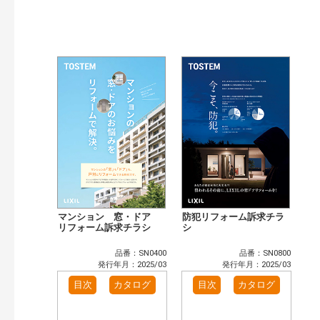
発行年で検索
開始年:
終了年:
検索
マンション 窓・ドア
防犯リフォーム訴求チラ
リフォーム訴求チラシ
シ
品番：SN0400
品番：SN0800
発行年月：2025/03
発行年月：2025/03
目次
カタログ
目次
カタログ