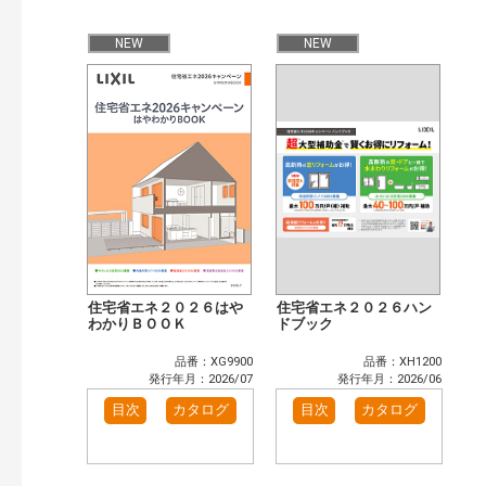
公開情報
現行版
旧版（WEBカタログ）
NEW
NEW
キーワード検索（あいまい）
検 索
目次も検索
おすすめハッシュタグ
まずはここから（4）
施工イメージ・アイデア集（1）
リフォームおすすめ（14）
省エネ住宅関連（3）
補助金・優遇制度を知る（2）
カタログ一覧＆使い方（1）
カテゴリー
窓・シャッター（14）
玄関ドア・引戸（6）
住宅省エネ２０２６はや
住宅省エネ２０２６ハン
インテリア建材（10）
わかりＢＯＯＫ
エクステリア（3）
ドブック
キッチン（5）
浴室（12）
品番：XG9900
品番：XH1200
洗面化粧室（6）
トイレ（3）
発行年月：2026/07
発行年月：2026/06
小型電気温水器（1）
水栓金具（3）
目次
カタログ
目次
カタログ
太陽光発電・屋根・外壁（5）
高性能住宅工法（4）
その他（2）