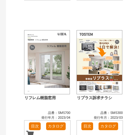
リフレム樹脂窓用
リプラス訴求チラシ
品番：SM5700
品番：SM5300
発行年月：2023/04
発行年月：2023/03
目次
カタログ
目次
カタログ