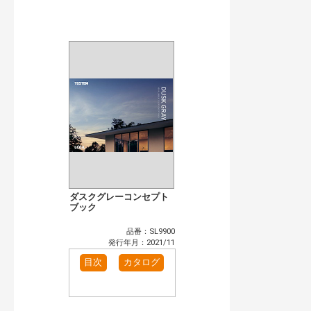
公開情報
現行版
旧版（WEBカタログ）
キーワード検索（あいまい）
検 索
目次も検索
おすすめハッシュタグ
まずはここから（4）
施工イメージ・アイデア集（1）
リフォームおすすめ（14）
省エネ住宅関連（3）
補助金・優遇制度を知る（2）
カタログ一覧＆使い方（1）
カテゴリー
窓・シャッター（1）
玄関ドア・引戸（5）
ダスクグレーコンセプト
インテリア建材（6）
ブック
浴室（10）
洗面化粧室（4）
トイレ（2）
品番：SL9900
太陽光発電・屋根・外壁（1）
発行年月：2021/11
発行年で検索
目次
カタログ
開始年:
終了年: