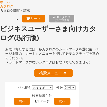
ホーム
カタログ
カタログ閲覧・請求
WEBカタログ
カート
使い方動画
ビジネスユーザーさま向けカタ
ログ(現行版)
お取り寄せするには、各カタログのカートマークを選択後、ペ
ージ上部の「カート」メニューを押して必要なステップを進め
てください。
（カートマークのないカタログはお取り寄せできません）
検索メニュー
並べ替え
件数
絞り込みの解除
検索結果
1
件
前へ
1/1ページ
次へ