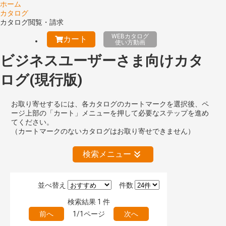
ホーム
カタログ
カタログ閲覧・請求
WEBカタログ
カート
使い方動画
ビジネスユーザーさま向けカタ
ログ(現行版)
お取り寄せするには、各カタログのカートマークを選択後、ペ
ージ上部の「カート」メニューを押して必要なステップを進め
てください。
（カートマークのないカタログはお取り寄せできません）
検索メニュー
並べ替え
件数
絞り込みの解除
検索結果
1
件
前へ
1/1ページ
次へ