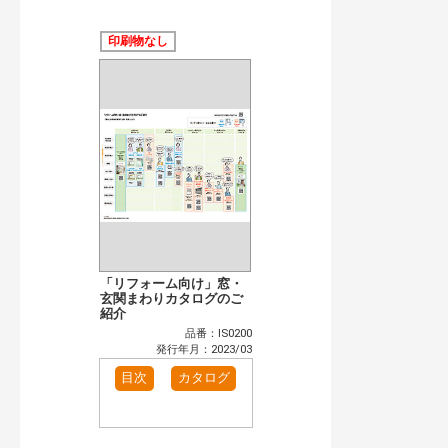
公開情報
現行版
旧版（WEBカタログ）
印刷物なし
キーワード検索（あいまい）
検 索
目次も検索
おすすめハッシュタグ
まずはここから（4）
施工イメージ・アイデア集（1）
リフォームおすすめ（14）
省エネ住宅関連（3）
補助金・優遇制度を知る（2）
カタログ一覧＆使い方（1）
カテゴリー
窓・シャッター（1）
インテリア建材（1）
「リフォーム向け」窓・
エクステリア（1）
玄関まわりカタログのご
タイル建材（1）
紹介
水まわり（2）
洗面化粧室（1）
品番：IS0200
トイレ（2）
水栓金具（1）
発行年月：2023/03
ビル・マンション・店舗（1）
各種施設用設備機器（1）
目次
カタログ
発行年で検索
開始年:
終了年: